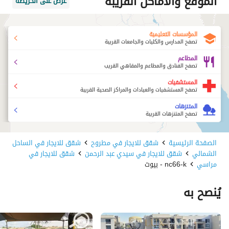
الموقع والأماكن القريبة
عرض على الخريطة
المؤسسات التعليمية
تصفح المدارس والكليات والجامعات القريبة
المطاعم
تصفح الفنادق والمطاعم والمقاهي القريب
المستشفيات
تصفح المستشفيات والعيادات والمراكز الصحية القريبة
المتنزهات
تصفح المتنزهات القريبة
الصفحة الرئيسية
شقق للايجار في مطروح
شقق للايجار في الساحل
الشمالي
شقق للايجار في سيدي عبد الرحمن
شقق للايجار في
مراسي
nc66-k - بيوت
يُنصح به