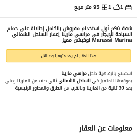
1
1
95 متر مربع
ج.م
11,000
يومياً
والمؤشرات
الاماكن القريبة
شقة ٩٥م أول استخدام مفروش بالكامل إطلالة على حمام
السباحة للإيجار في مراسي مارينا إعمار الساحل الشمالي
Marassi Marina لوكيشن مميز
هذا العقار لم يعد متوفرا بعد الآن
استمتع بالرفاهية داخل 
مراسي
مارينا
بموقعها المتميز في 
الساحل
الشمالي
 ثاني صف من المارينا وعلى 
بعد 
30
ثانية
 من 
المارينا
 وبالقرب من 
الطرق
والمحاور
الرئيسية
مساحة الوحدة 
95
 متر
الدور الرابع
1
غرفة
 نوم
1
حمام
معلومات عن العقار
ريسيبشن 
واسع
2
قطع