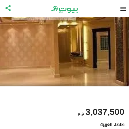
3,037,500
ج.م
طنطا، الغربية