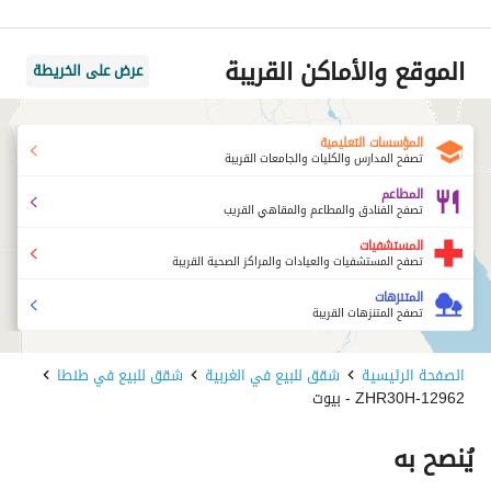
الموقع والأماكن القريبة
عرض على الخريطة
المؤسسات التعليمية
تصفح المدارس والكليات والجامعات القريبة
المطاعم
تصفح الفنادق والمطاعم والمقاهي القريب
المستشفيات
تصفح المستشفيات والعيادات والمراكز الصحية القريبة
المتنزهات
تصفح المتنزهات القريبة
الصفحة الرئيسية
شقق للبيع في الغربية
شقق للبيع في طنطا
12962-ZHR30H - بيوت
يُنصح به