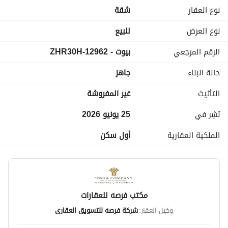
متشلش هم
نوع العقار
شقة
احنا مش بنبيع احنا بننقلك لحياه جديده
لمزيد من المعلومات اتصل بنا على التلفونات الاتيه
نوع العرض
للبيع
عرض معلومات الاتصال
الرقم المرجعي
بيوت - 12962-ZHR30H
عرض معلومات الاتصال
عرض معلومات الاتصال
حالة البناء
جاهز
عنوان فرصه ميتوهش
طنطا شارع حسن رضوان مع عنتر بن شداد
التأثيث
غير المفروشة
نُشِر في
25 يونيو 2026
الملكية العقارية
أول سكن
مكتب فرصه للعقارات
وكيل العقار:
شركة فرصه للتسويق العقارى