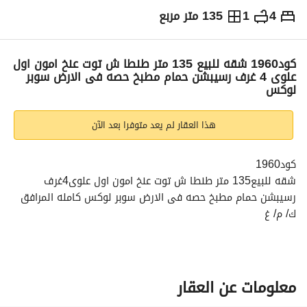
4
1
135 متر مربع
ج.م
3,037,500
التفاصيل
الاتجاهات والمؤشرات
رهن عقاري
الا
كود1960 شقه للبيع 135 متر طنطا ش توت عنخ امون اول
علوى 4 غرف رسيبشن حمام مطبخ حصه فى الارض سوبر
لوكس
هذا العقار لم يعد متوفرا بعد الآن
كود1960
شقه للبيع135 متر طنطا ش توت عنخ امون اول علوى4غرف 
رسيبشن حمام مطبخ حصه فى الارض سوبر لوكس كامله المرافق 
ك/ م/ غ
لو عندك شقه او محل او ارض او عايز تبنى اتصل بفرصه
نحن بتكر نتتطور كل يوم فى جديد
بندور على الفرص العقاريه من اجلكم
فرصه سفير السعاده للطنطاويه
معلومات عن العقار
فرصه معاك فى اللى يهمك