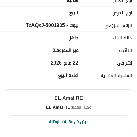
نوع العقار
شاليه
نوع العرض
للبيع
الرقم المرجعي
بيوت - 5001935-TzAQxJ
حالة البناء
جاهز
التأثيث
غير المفروشة
نُشِر في
22 مايو 2026
الملكية العقارية
اعادة البيع
EL Amal RE
وكيل العقار:
EL Amal RE
عرض كل عقارات الوكالة