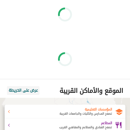
الماستر بلان
حوالي 84% من المشروع مخصص للمساحات الخضراء والعناصر المائية
تخطيط ساحلي فاخر منخفض الكثافة
مساحات مفتوحة واسعة توفر الخصوصية والإطلالات البانورامية
كريستال لاجون ومناطق مائية قابلة للسباحة
تصميم منتجع متكامل يسهل الحركة داخل المشروع
المميزات
واحدة من أرقى الوجهات الجديدة في رأس الحكمة
شاطئ ضخم بمياه فيروزية استثنائية
وحدات كاملة التشطيب مع التكييفات ووحدات المطبخ
5% مقدم فقط وتقسيط حتى 10 سنوات
الموقع والأماكن القريبة
عرض على الخريطة
المؤسسات التعليمية
تصفح المدارس والكليات والجامعات القريبة
المطاعم
تصفح الفنادق والمطاعم والمقاهي القريب