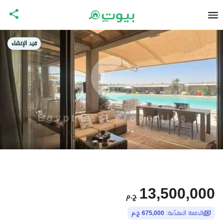
قيد الإنشاء
13,500,000
ج.م
الدفعة المقدّمة:
675,000 ج.م