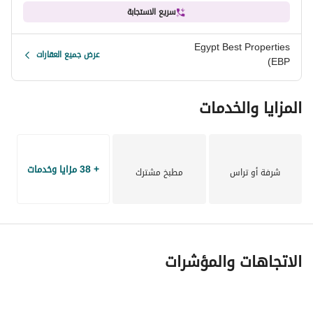
الموقع
سريع الاستجابة
رأس الحكمة
Egypt Best Properties
عرض جميع العقارات
(EBP
قريب من أهم الوجهات:
El Alamein
المزايا والخدمات
Sidi Abdel Rahman
Marsa Matrouh
سهولة الوصول عبر:
+ 38 مزايا وخدمات
شرفة أو تراس
مطبخ مشترك
طريق الفوكا
طريق الضبعة
الطريق الساحلي الدولي
المسافات التقريبية:
الاتجاهات والمؤشرات
حوالي 3 ساعات من القاهرة
حوالي ساعتين من الإسكندرية