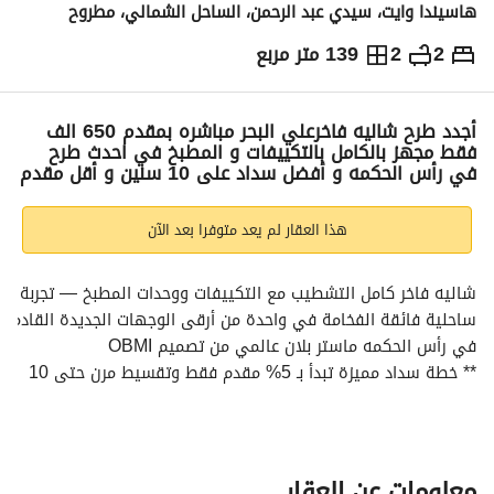
هاسيندا وايت، سيدي عبد الرحمن، الساحل الشمالي، مطروح
2
2
139 متر مربع
ج.م
13,500,000
والمؤشرات
الاماكن القريبة
أجدد طرح شاليه فاخرعلي البحر مباشره بمقدم 650 الف
فقط مجهز بالكامل بالتكييفات و المطبخ في احدث طرح
في رأس الحكمه و أفضل سداد على 10 سنين و أقل مقدم
هذا العقار لم يعد متوفرا بعد الآن
شاليه فاخر كامل التشطيب مع التكييفات ووحدات المطبخ — تجربة 
ساحلية فائقة الفخامة في و
في رأس الحكمه ماستر بلان عالمي من تصميم OBMI
** خطة سداد مميزة تبدأ بـ 5% مقدم فقط وتقسيط مرن حتى 10 
سنوات **
* تم تطوير المشروع بالتعاون مع شريك تطوير عالمي فاخر *
للحصول على التفاصيل الكاملة أو حجز زيارة مباشرة، تواصل معنا الآن 
 DH
عرض معلومات الاتصال
معلومات عن العقار