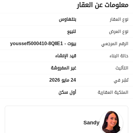
Hyde Park New Cairo هو واحد من أكبر المشروعات السكنية 
معلومات عن العقار
متعددة الاستخدامات في القاهرة الجديدة، ويقع في قلب التجمع 
الخامس. يتميز المشروع بالمساحات الخضراء الواسعة، وأسلوب 
نوع العقار
بنتهاوس
الحياة الراقي، والبيئة السكنية الفاخرة، مما يجعله من أبرز الوجهات 
السكنية في شرق القاهرة.
نوع العرض
للبيع
الرقم المرجعي
بيوت - youssef5000410-8QIIE1
حالة البناء
قيد الإنشاء
التأثيث
غير المفروشة
نُشِر في
24 مايو 2026
الملكية العقارية
أول سكن
Sandy