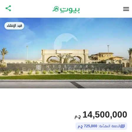
قيد الإنشاء
14,500,000
ج.م
الدفعة المقدّمة:
725,000 ج.م