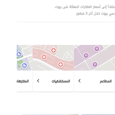
داّ إلى أسعار العقارات المعلَنَة على بيوت.
وت خلال آخر 3 شهور.
المطاعم
المستشفيات
المتنزهات