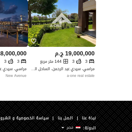
19,000,000
ج.م
8,000,000
3
3
144 متر مربع
3
3
مراسي، سيدي عبد الرحمن، الساحل الشمالي، مطروح
New Avenue
a-one real estate
نبذة عنا
|
اتصل بنا
|
سياسة الخصوصية و الشرو
مَصر
الدولة: