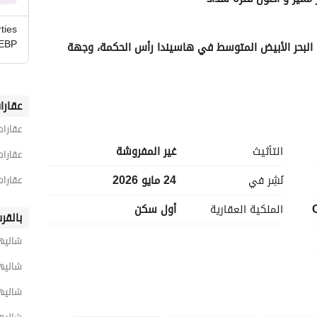
ties
EBP
اكتشف مستوى جديداً من الفخامة على أجمل سواحل البحر الأبيض المتوسط في هاسيندا رأس الحكمة، وجهة 
عقارا
عقارا
التأثيث
غير المفروشة
عقارا
نُشِر في
24 مايو 2026
عقارات
الملكية العقارية
أول سكن
بالقر
شاليها
شاليها
 الشهيرة
شاليه
لي