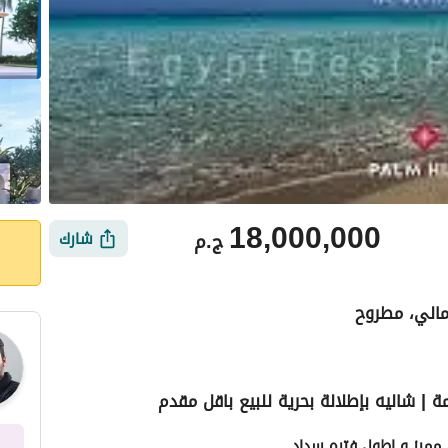
18,000,000
ج.م
شارك
مالي، مطروح
| شاليه بإطلالة بحرية للبيع باقل مقدم
أماكن القريبة
 مميز و اطول فتره سداد 