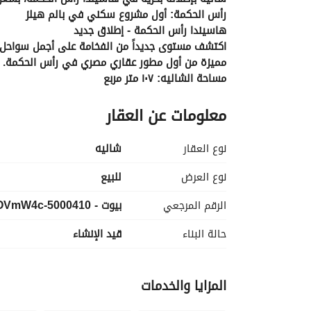
رأس الحكمة: أول مشروع سكني في بالم هيلز
هاسيندا رأس الحكمة - إطلاق جديد
مميزة من أول مطور عقاري مصري في رأس الحكمة. 
مساحة الشاليه: ١٠٧ متر مربع
3 غرف نوم 
معلومات عن العقار
3 حمام 
تشطيبات كامله، مكيفات هواء، وخزائن مطبخ
إطلالة كاملة على البحر
نوع العقار
شاليه
وحدات محدودة
موقع متميز
نوع العرض
للبيع
الرقم المرجعي
بيوت - 5000410-OVmW4c
. . . 
حالة البناء
قيد الإنشاء
لماذا مشروع بالم هيلز هاسيندا رأس الحكمة الجديد؟
• يقع في منطقة رأس الحكمة، "ديزني لاند الجديدة"
المزايا والخدمات
• وجهة ساحلية متكاملة تُعيد تعريف الساحل الشما