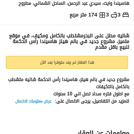
هاسيندا وايت، سيدي عبد الرحمن، الساحل الشمالي، مطروح
3
3
174 متر مربع
ج.م
22,000,000
والمؤشرات
الاماكن القريبة
شاليه مطل على البحرمشتطب بالكامل ومكيف، في موقع
متميز، مشروع جديد في بالم هيلز هاسيندا رأس الحكمة
للبيع باقل مقدم
هذا العقار لم يعد متوفرا بعد الآن
مشروع جديد في بالم هيلز، هاسيندا رأس الحكمة شاليه متشطب 
بالكامل بالتكيفات 
مع اطول فتره سداد تصل الي 10 سنوات
للمزيد من التفاصيل، يرجى الاتصال على: 
عرض معلومات الاتصال
هاسيندا رأس الحكمة - إطلاق جديد
مساحة الشاليه: 174 مترًا مربعًا
3 غرف نوم 
3 حمام 
معلومات عن العقار