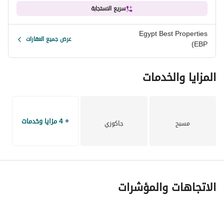
سريع الاستجابة
شاطئ لا مثيل له: يتميز بشاطئ متوسطي بكر خلاب بطول 4.8 
كيلومترات، يعكس فخامةً طبيعيةً ساحرة. 
Egypt Best Properties
عرض جميع العقارات
(EBP
المساحات الخضراء والتصميم: صُمم المشروع ببصمة بيئية منخفضة، 
حيث لا تتجاوز نسبة المباني 14%، بينما تُخصص 86% منه 
المزايا والخدمات
للمساحات الخضراء الوارفة، والحدائق، والممرات المتعرجة، 
والمسطحات المائية الصافية. 
+ 4 مزايا وخدمات
مسبح
جاكوزي
الاتجاهات والمؤشرات