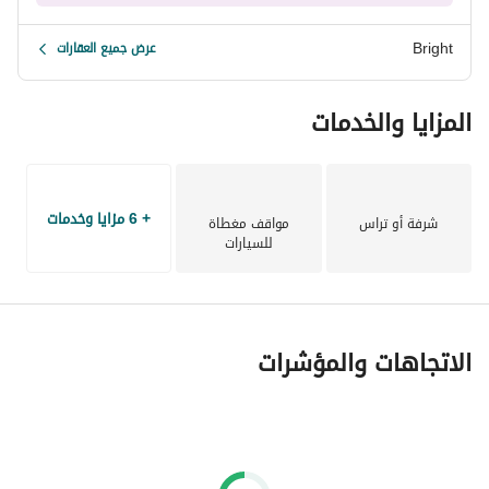
Bright
عرض جميع العقارات
شركة Bright Real Estate تُعد من كبرى شركات التسويق العقاري 
في السوق المصري، بخبرة تمتد لسنوات في مجالي Primary 
المزايا والخدمات
وResale.
+ 6 مزايا وخدمات
شرفة أو تراس
مواقف مغطاة
للسيارات
الاتجاهات والمؤشرات