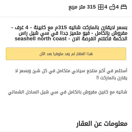
4
4
315 متر مربع
ج.م
26,000,000
التفاصيل
الاتجاهات والمؤشرات
رهن عقاري
الا
بسعر لايقارن بالماركت شاليه 315م مع كابينة - 4 غرف -
مفروش بالكامل - فيو متميز جداا في سي شيل راس
الحكمة فأغتنم الفرصة الان - seashell north coast
هذا العقار لم يعد متوفرا بعد الآن
أستثمر في أكبر منتجع سياحي متكامل في كل شئ وبسعر لا 
يقارن بالماركت !!
شاليه مع كابين مفروش بالكامل في سي شيل الساحل الشمالي
chalet + cabana - fully furnished in seashell north coast
فيو متميز جداااا
معلومات عن العقار
المساحة : 315م