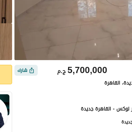
5,700,000
ج.م
شارك
يدة، القاهرة
ي
الموقع والأماكن القريبة