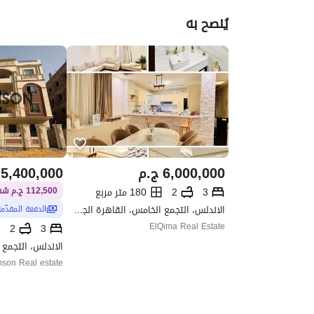
يُنصح به
6,000,000
ج.م
5,400,000
3
2
180 متر مربع
112,500 ج.م شهريًا / 2 سنوات
الاندلس، التجمع الخامس، القاهرة الجديدة، القاهرة
الدفعة المقدّم
ElQima Real Estate
2
3
son Real estate