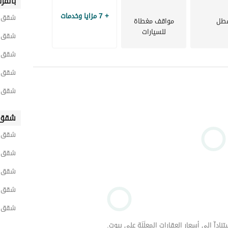
بالقر
+ 7 مزايا وخدمات
شقق ل
طل
مواقف مغطاة
للسيارات
شقق لل
شقق ل
شقق لل
شقق لل
شقق 
شقق ل
شقق ل
شقق ل
شقق ل
شقق ل
داّ إلى أسعار العقارات المعلَنَة على بيوت.