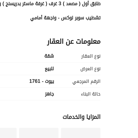
طابق أول ( مصعد ) 3 غرف ( غرفة ماستر بدريسنج ) و 2 حمام - ريسبشن 2 قطعة 
تشطيب سوبر لوكس - واجهة أمامي
إطلالة على شارع
معلومات عن العقار
السعر شامل وديعة الصيانة 
نوع العقار
شقة
حصة في الباركينج
نوع العرض
للبيع
السعر 5,700,000 كاش
الرقم المرجعي
بيوت - 1761
Code : 1761
حالة البناء
جاهز
للمزيد من التفاصيل يرجى الإتصال على 
عرض معلومات 
المزايا والخدمات