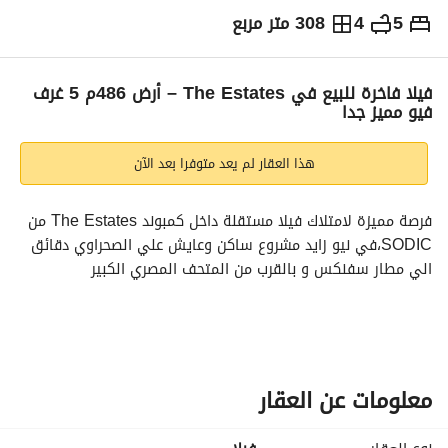
5
4
308 متر مربع
ج.م
13,000,000
التفاصيل
الاتجاهات والمؤشرات
رهن عقاري
الا
فيلا فاخرة للبيع في The Estates – أرض 486م 5 غرف
فيو مميز جدا
هذا العقار لم يعد متوفرا بعد الآن
فرصة مميزة لامتلاك فيلا مستقلة داخل كمبوند The Estates من 
SODIC،في نيو زايد مشروع ساكن وعايش علي الصحراوي دقائق 
الي مطار سفنكس و بالقرب من المتحف المصري الكبير
فيلا مستقلة للبيع في The Estates – Sodic
مساحة المباني: 308 متر
مساحة الأرض: 486 متر
معلومات عن العقار
تفاصيل الفيلا
5 غرف واسعة