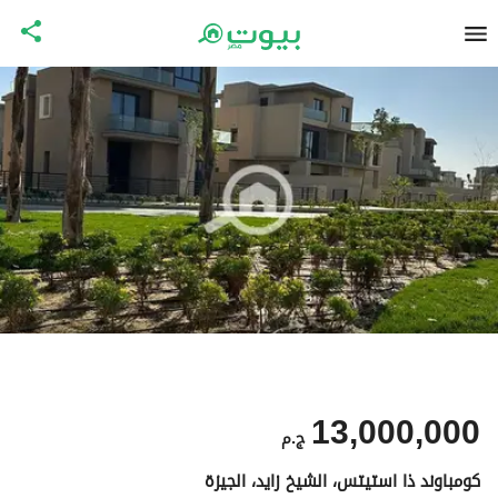
13,000,000
ج.م
كومباوند ذا استيتس، الشيخ زايد، الجيزة