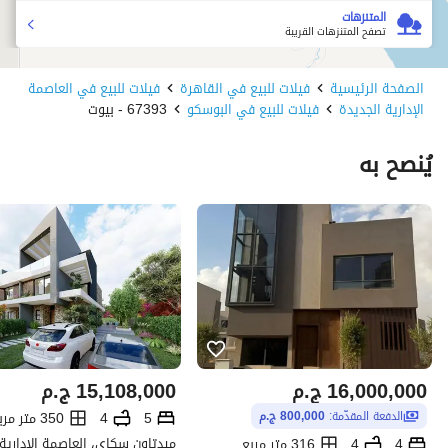
المتنزهات
تصفح المتنزهات القريبة
الصفحة الرئيسية
فيلات للبيع في القاهرة
فيلات للبيع في العاصمة
الإدارية الجديدة
فيلات للبيع في البوسكو
67393 - بيوت
يُنصح به
16,000,000
ج.م
15,108,000
ج.م
5
4
350 متر مربع
الدفعة المقدّمة:
800,000 ج.م
4
4
316 متر مربع