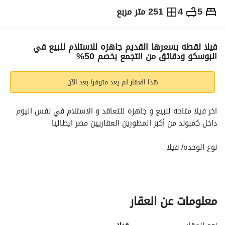
5
4
251 متر مربع
ج.م
15,000,000
التفاصيل
الاتجاهات والمؤشرات
رهن عقاري
الا
فيلا لقطه بسعرها القديم جاهزه للاستلام للبيع في
البوسكو ودقائق من التجمع بخصم 50%
هذا العقار لم يعد متوفرا بعد الآن
اخر فيلا متاحه للبيع و جاهزه للتعاقد و الاستلام في نفس اليوم 
داخل كمبوند من أكبر المطورين العقاريين مصر ايطاليا
نوع الوحده/ فيلا
مساحه / 251متر
جاردن خاصه
تسليم فوري بدون عمولات
تسهيلات في السداد بدون فوائد
معلومات عن العقار
سعرها الاجمالي كاش/ 15,000,000