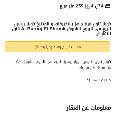
4
4
259 متر مربع
ج.م
14,500,000
التفاصيل
الاتجاهات والمؤشرات
رهن عقاري
الا
كورنر تاون فيلا جاهز بالتكييفات و المطبخ كورنر ريسيل
للبيع فى البروج الشروق Al-Burouj El-Shrouk قابل
للتفاوض
هذا العقار لم يعد متوفرا بعد الآن
كورنر تاون هاوس كورنر ريسيل للبيع فى البروج الشروق Al-
Burouj El-Shrouk
جاهزة للمعاينة
تشطيب سوبر لوكس شامل المطبخ و التكييفات
برايم لوكيشن امام المركز الطبي العالمي و بالقرب من سوديك 
معلومات عن العقار
ايست و مدينتي طلعت مصطفى