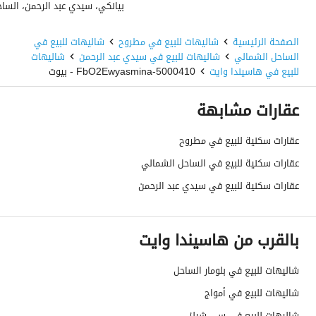
للتفاصيل والحجز والمعاينة:
الصفحة الرئيسية
شاليهات للبيع في مطروح
شاليهات للبيع في
تواصل الآن لمعرفة أحدث الأسعار، المساحات المتاحة، وأنظمة 
الساحل الشمالي
شاليهات للبيع في سيدي عبد الرحمن
شاليهات
السداد والعروض الخاصة لفترة الإطلاق. 
للبيع في هاسيندا وايت
5000410-FbO2Ewyasmina - بيوت
لو تحبي أقدر كمان أعمله:
عقارات مشابهة
* نسخة أقصر وأكثر احترافية
عقارات سكنية للبيع في مطروح
* نسخة باللهجة المصرية التسويقية القوية
عقارات سكنية للبيع في الساحل الشمالي
* نسخة Luxury لفئة أعلى
عقارات سكنية للبيع في سيدي عبد الرحمن
بالقرب من هاسيندا وايت
شاليهات للبيع في بلومار الساحل
شاليهات للبيع في أمواج
شاليهات للبيع في سي شيلز