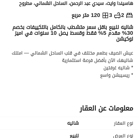
هاسيندا وايت، سيدي عبد الرحمن، الساحل الشمالي، مطروح
ج.م
12,000,000
2
3
120 متر مربع
شاليه للبيع باقل سعر متشطب بالكامل بالتكييفات بخصم
والمؤشرات
الاماكن القريبة
30% مقدم 5% فقط وقسط يصل 10 سنوات في اميز
لوكيشن
عيش الصيف بطعم مختلف في قلب الساحل الشمالي — امتلك 
شاليهك الآن بأفضل فرصة استثمارية
* شاليه غرفتين
* ريسيبشن واسع
* مطبخ
* حمام / 2 حمام حسب النموذج
* تراس بإطلالة مميزة
* تصميم عصري واستغلال ممتاز للمساحات
معلومات عن العقار
* تشطيب فاخر
* استلام بمواصفات عالية الجودة
نوع العقار
شاليه
لو بتدور على مكان يجمع بين الراحة، الخصوصية، والاستثمار الذكي، 
فدلوقتي عندك فرصة حقيقية تمتلك شاليه غرفتين في واحدة من 
نوع العرض
للبيع