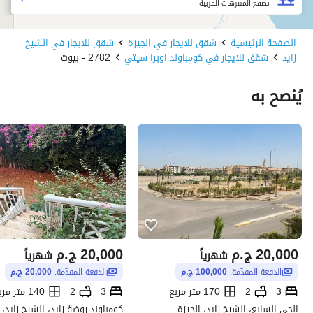
تصفح المتنزهات القريبة
الصفحة الرئيسية
شقق للايجار في الجيزة
شقق للايجار في الشيخ
زايد
شقق للايجار في كومباوند اوبرا سيتي
2782 - بيوت
يُنصح به
20,000
ج.م
20,000
ج.م
شهرياً
شهرياً
الدفعة المقدّمة:
100,000 ج.م
الدفعة المقدّمة:
20,000 ج.م
3
2
170 متر مربع
3
2
140 متر مربع
الحي السابع، الشيخ زايد، الجيزة
كومباوند روضة زايد، الشيخ زايد، 