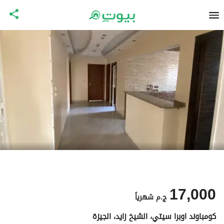
17,000
ج.م
شهرياً
كومباوند اوبرا سيتي، الشيخ زايد، الجيزة