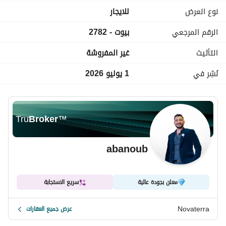
المطلوب 17 الف
نوع العرض
للايجار
الرقم المرجعي
بيوت - 2782
التأثيث
غير المفروشة
نُشِر في
1 يوليو 2026
Tru
Broker
™
abanoub
معلن بجودة عالية
سريع الاستجابة
Novaterra
عرض جميع العقارات