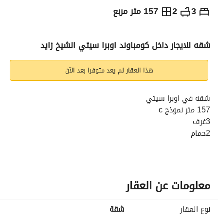
3
2
157 متر مربع
ج.م
17,000
شهرياً
والمؤشرات
الاماكن القريبة
شقه للايجار داخل كومباوند اوبرا سيتي الشيخ زايد
هذا العقار لم يعد متوفرا بعد الآن
شقه في اوبرا سيتي
157 متر نموذج c
3غرف
2حمام
3بلكون
2مستوي
مطبخ امريكاني
تشطيب سوبر لوكس
معلومات عن العقار
الدور الثالث فوق الارضي بدون اسانسير
الريسبشن فيو واجهه
نوع العقار
شقة
و الغرف فيو جاردن بحري