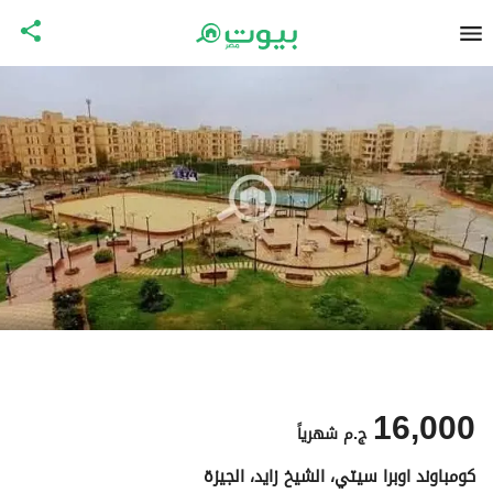
16,000
ج.م
شهرياً
كومباوند اوبرا سيتي، الشيخ زايد، الجيزة