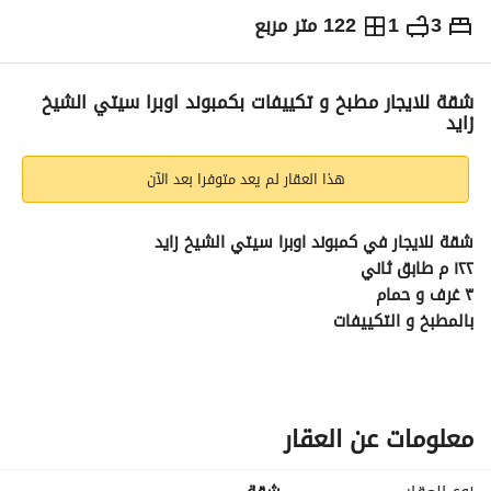
3
1
122 متر مربع
ج.م
16,000
شهرياً
والمؤشرات
الاماكن القريبة
شقة للايجار مطبخ و تكييفات بكمبوند اوبرا سيتي الشيخ
زايد
هذا العقار لم يعد متوفرا بعد الآن
شقة للايجار في كمبوند اوبرا سيتي الشيخ زايد 
١٢٢ م طابق ثاني 
٣ غرف و حمام 
بالمطبخ و التكييفات 
معلومات عن العقار