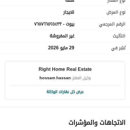
نوع العقار
شقة
نوع العرض
للايجار
الرقم المرجعي
بيوت - ٧٦٥٧٦٦٥٢٥٤٣٣
التأثيث
غير المفروشة
نُشِر في
29 مايو 2026
Right Home Real Estate
وكيل العقار:
hossam hassan
عرض كل عقارات الوكالة
الاتجاهات والمؤشرات