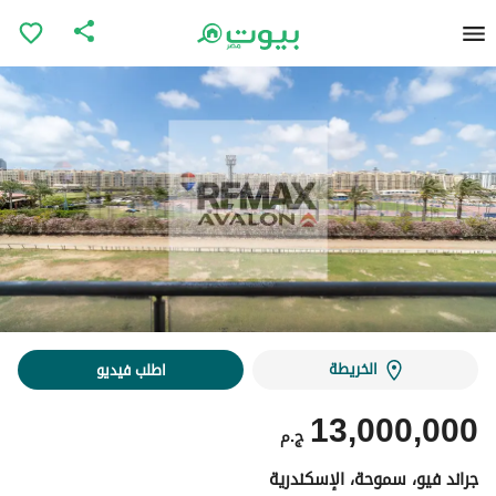
الخريطة
اطلب فيديو
13,000,000
ج.م
جراند فيو، سموحة، الإسكندرية