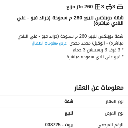
ج.م
13,000,000
3
3
260 متر مربع
شقة دوبلكس للبيع 260 م سموحة (جراند فيو - علي
التفاصيل
الاتجاهات والمؤشرات
رهن عقاري
الا
النادي مباشرة)
شقة دوبلكس للبيع 260 م سموحة (جراند فيو - علي النادي 
مباشرة) - الوكيل/ محمد مجدي 
عرض معلومات الاتصال
* 3 غرف 3 ريسيبشن 3 حمام
* فيو على نادي سموحه مباشرة
* دور متوسط
* استلام فوري
* كود : 038725
* تواصل واتس اب : https://wa. me/
عرض معلومات الاتصال
معلومات عن العقار
----------------------------------------------------
ريماكس شركة عالمية متخصصة في تسويق العقارات الفاخرة،
نوع العقار
شقة
ريماكس لها تواجد في اكثر من 100 دولة ولها اكثر من سبعة 
الاف فرع واكثر من 100 الف وكيل عقاري
نوع العرض
للبيع
على مستوى العالم، ريماكس أفالون هي وكيل ريماكس داخل 
الرقم المرجعي
بيوت - 038725
محافظة الاسكندرية