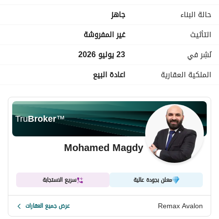
ويشرفنا تقديم خدمات ريماكس المميزة فيما يخص تقييم العقارات 
حالة البناء
جاهز
وتسويق العقارات بيع شراء ايجار تأجير ادارة
أملاك في نطاق محافظة الاسكندريه والساحل الشمالي وكينج 
التأثيث
غير المفروشة
مريوط
نُشِر في
23 يوليو 2026
الملكية العقارية
اعادة البيع
Tru
Broker
™
Mohamed Magdy
معلن بجودة عالية
سريع الاستجابة
Remax Avalon
عرض جميع العقارات