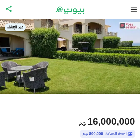
قيد الإنشاء
16,000,000
ج.م
الدفعة المقدّمة:
800,000 ج.م