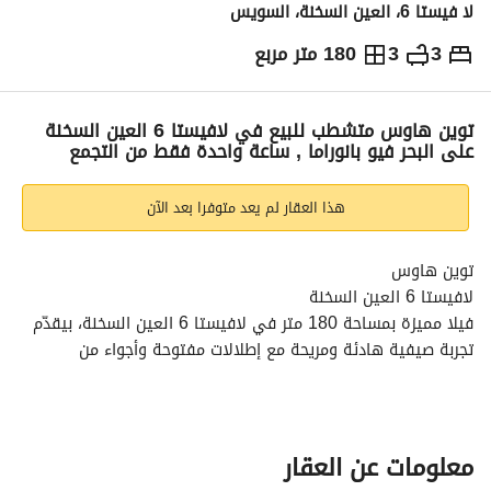
لا فيستا 6، العين السخنة، السويس
3
3
180 متر مربع
ج.م
16,000,000
والمؤشرات
الاماكن القريبة
توين هاوس متشطب للبيع في لافيستا 6 العين السخنة
على البحر فيو بانوراما , ساعة واحدة فقط من التجمع
هذا العقار لم يعد متوفرا بعد الآن
توين هاوس
لافيستا 6 العين السخنة
فيلا مميزة بمساحة 180 متر في لافيستا 6 العين السخنة، بيقدّم 
تجربة صيفية هادئة ومريحة مع إطلالات مفتوحة وأجواء من 
الخصوصية والراحة. موقع بيدي إحساس أفضل بالتهوية والضوء 
الطبيعي مع قرب ممتاز من البحر وحمامات السباحة. 
مميزات الوحدة:
• إطلالة أوسع وأكثر وضوحًا بسبب الارتفاع
معلومات عن العقار
• خصوصية أعلى مقارنة بالشاليهات