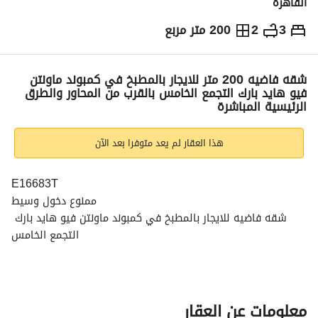
القاهرة
3
2
200 متر مربع
ج.م
37,000
شهرياً
والمؤشرات
الاماكن القريبة
شقه فاضيه 200 متر للايجار بالمطبخ في كمبوند ماونتن
فيو هايد بارك التجمع الخامس بالقرب من المحاور والطرق
الرئيسية المباشرة
هذا العقار لم يعد متوفرا بعد الآن
E16683T
ممنوع دخول وسيط
شقه فاضيه للايجار بالمطبخ في كمبوند ماونتن فيو هايد بارك 
التجمع الخامس
المساحه 200 متر
3 غرف نوم
2 حمام
ريسبشن 3 قطع
معلومات عن العقار