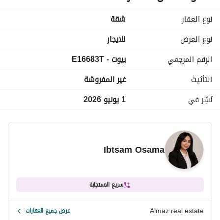
الكهرباء و غاز و مياه و السخانات
الدور الثالث
نوع العقار
شقة
السعر 37 الف
الموقع والأماكن القريبة يتميز الكمبوند بالقرب من المحاور والطرق 
نوع العرض
للايجار
الرئيسية المباشرة التي تسهل الوصول إليه:شارع التسعين 
الرقم المرجعي
بيوت - E16683T
الجنوبي: يقع مباشرة بجوار الكمبوند. الجامعة الأمريكية: يبتعد عنها 
بمسافة تقارب 5 دقائق فقط. الطرق الإقليمية: يبعد دقائق قليلة 
التأثيث
غير المفروشة
عن الطريق الدائري الأوسطي وطريق السويس. مطار القاهرة 
الدولي: يقع على بعد 15 دقيقة تقريباً. العاصمة الإدارية الجديدة: 
نُشِر في
1 يونيو 2026
يقع على مسافة قريبة جداً منها
Ibtsam Osama
سريع الاستجابة
Almaz real estate
عرض جميع العقارات