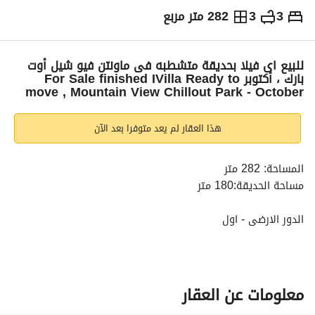
3
3
282 متر مربع
ج.م
16,500,000
التفاصيل
الاتجاهات والمؤشرات
رهن عقاري
الا
للبيع اى فيلا بحديقة متشطبه فى ماونتن فيو شيل أوت
بارك ، أكتوبر For Sale finished IVilla Ready to
move , Mountain View Chillout Park - October
هذا العقار لم يعد متوفرا بعد الآن
المساحة: 282 متر
مساحة الحديقة:180 متر
الدور الارضى - اول
صاله
3 غرف نوم
3 حمام
معلومات عن العقار
غرفة معيشة