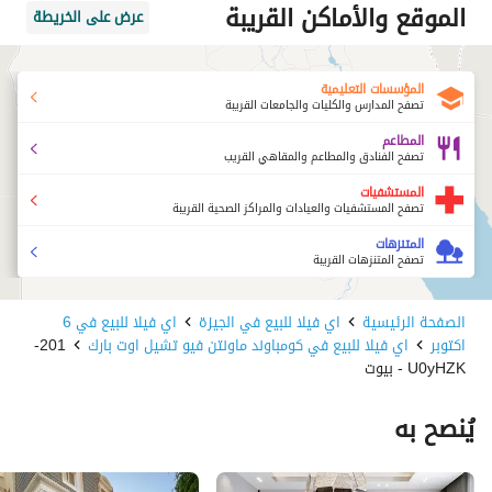
الموقع والأماكن القريبة
عرض على الخريطة
المؤسسات التعليمية
تصفح المدارس والكليات والجامعات القريبة
المطاعم
تصفح الفنادق والمطاعم والمقاهي القريب
المستشفيات
تصفح المستشفيات والعيادات والمراكز الصحية القريبة
المتنزهات
تصفح المتنزهات القريبة
الصفحة الرئيسية
اي فيلا للبيع في الجيزة
اي فيلا للبيع في 6
اكتوبر
اي فيلا للبيع في كومباوند ماونتن فيو تشيل اوت بارك
201-
U0yHZK - بيوت
يُنصح به