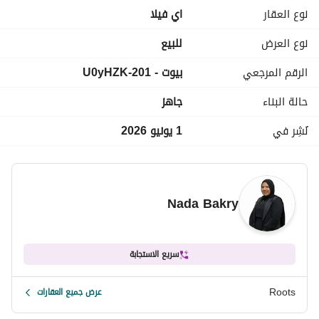
غرفة مربية
نوع العقار
اي فيلا
مطبخ
تراس
نوع العرض
للبيع
حديقة
الرقم المرجعي
بيوت - 201-U0yHZK
نوع التشطيب: كاملة التشطيب
حالة البناء
جاهز
اجمالى السعر: 16,500,000 جنيه
نُشِر في
1 يونيو 2026
استلام فورى
Nada Bakry
كود الوحدة: 7735
سريع الاستجابة
Roots
عرض جميع العقارات