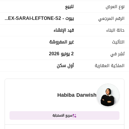
للمزيد من المعلومات: 
عرض معلومات الاتصال
نوع العرض
للبيع
---------------------------------------------------
الرقم المرجعي
بيوت - DUPLEX-SARAI-LEFTONE-S2
تفاصيل الوحدة:
3 طوابق
حالة البناء
قيد الإنشاء
4 غرف
3 حمامات
التأثيث
غير المفروشة
غرفتا معيشة
مطبخ
نُشِر في
2 يونيو 2026
استقبال
الملكية العقارية
أول سكن
غرفة طعام
تراس
سطح
-------------------------------------------
Habiba Darwish
سريع الاستجابة