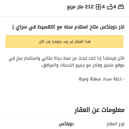
4
4
212 متر مربع
ج.م
9,100,000
والمؤشرات
الاماكن القريبة
اخر دوبلكس متاح استلام سنه مع التقسيط في سراي |
هذا العقار لم يعد متوفرا بعد الآن
الآن فرصتك! إذا كنت تبحث عن نمط حياة مثالي واستثمار مجزٍ في 
موقع متميز وفاخر مع جميع الخدمات والمرافق،
- خطة سداد سهلة ومرنة
- أسعار تنافسية
- مطور عقاري ذو سمعة طيبة
- سجل حافل بالإنجازات
- أقل دفعة أولى لأقل سعر
معلومات عن العقار
- موقع متميز وسهل الوصول إليه
- خدمات شاملة
نوع العقار
دوبلكس