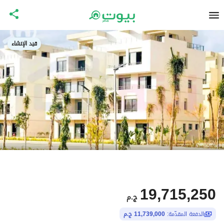
قيد الإنشاء
19,715,250
ج.م
الدفعة المقدّمة:
11,739,000 ج.م