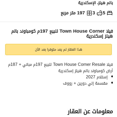
بالم هيلز، الإسكندرية
5
3
197 متر مربع
ج.م
19,715,250
والمؤشرات
الاماكن القريبة
فيلا Town House Corner للبيع 197م كومباوند بالم
هيلز إسكندرية
هذا العقار لم يعد متوفرا بعد الآن
فيلا Town House Corner Resale للبيع 197م مباني + 187م 
أرض كومباوند بالم هيلز إسكندرية
إستلام 2027
مقسمة إلي دورين + رووف
الدور الأرضي: ريسبشن غرفة مربية ماستر حمام مطبخ 
الدور الأول: 3 غرف (منهم غرفة ماستر + غرفة ملابس) غرفة 
معيشة حمام مطبخ
رووف: غرفة معيشة حمام تراس
معلومات عن العقار
السعر الإجمالي: 19,715,250 ج (مقدم 11,739,000 ج شامل 