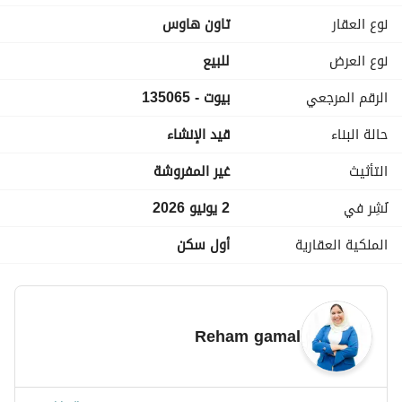
المدفوع و ال over price و المتبقي تقسيط حتي 2032)
نوع العقار
تاون هاوس
» لمزيد من التفاصيل وتحديد ميعاد للمعاينة أ/ ريهام جمال: 
 أو تواصل واتساب: https://wa. me//2
عرض معلومات الاتصال
نوع العرض
للبيع
عرض معلومات الاتصال
الرقم المرجعي
بيوت - 135065
كود الوحدة: 135065
حالة البناء
قيد الإنشاء
التأثيث
غير المفروشة
نُشِر في
2 يونيو 2026
الملكية العقارية
أول سكن
Reham gamal