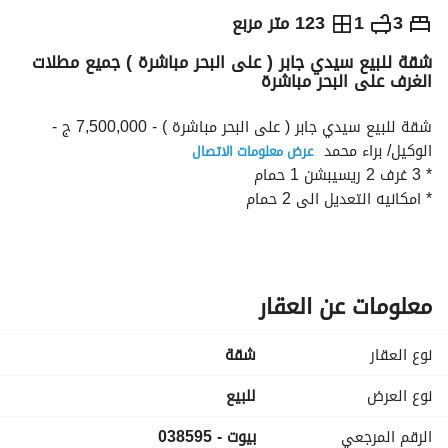
ج.م
7,500,000
3
1
123 متر مربع
شقة للبيع سيدي جابر ( على البحر مباشرة ) جميع مطلات
التفاصيل
الاتجاهات والمؤشرات
رهن عقاري
الا
الغرف على البحر مباشرة
شقة للبيع سيدي جابر ( على البحر مباشرة ) - 7,500,000 ج - 
الوكيل/ براء محمد 
عرض معلومات الاتصال
* 3 غرف 2 ريسيبشن 1 حمام
* امكانيه التعديل الى 2 حمام
* جميع مطلات الغرف بحر مباشر
* تشطيب الترا سوبر لوكس
* السعر شامل باكيه جراج
* كامله العدادات
معلومات عن العقار
* امن 24 ساعه + كاميرات مراقبه
* يوجد حصة في الارض
نوع العقار
شقة
* 2 اسانسير
* مرخصه
نوع العرض
للبيع
* دور مرتفع
الرقم المرجعي
بيوت - 038595
* كود : 038595