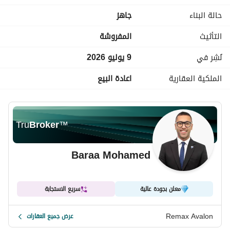
حالة البناء
جاهز
التأثيث
المفروشة
نُشِر في
9 يوليو 2026
الملكية العقارية
اعادة البيع
Tru
Broker
™
Baraa Mohamed
معلن بجودة عالية
سريع الاستجابة
Remax Avalon
عرض جميع العقارات