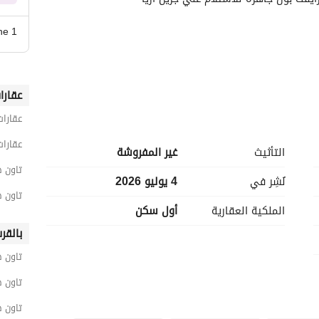
ne 1
عقارا
عقارات
عقارات
تصال
التأثيث
غير المفروشة
تاون هاوس 4 غرف ن
نُشِر في
4 يوليو 2026
تاون هاوس 4 غرف نوم
الملكية العقارية
أول سكن
يع إحتياجات السكان بسهوله . 
 في الكمبوند . 
بالقر
متعه . 
تاون 
 البحيرات الصناعيه
تاون 
تاون 