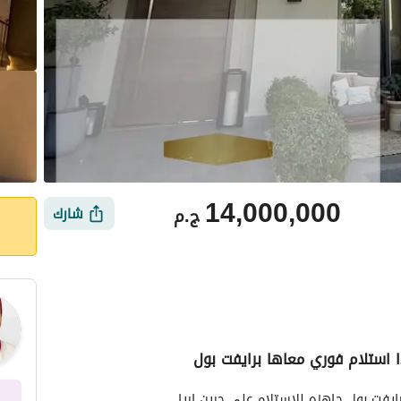
14,000,000
ج.م
شارك
 استلام فوري معاها برايفت بول
ي
الموقع والأماكن القريبة
يفت بول جاهزه للاستلام علي جرين اريا