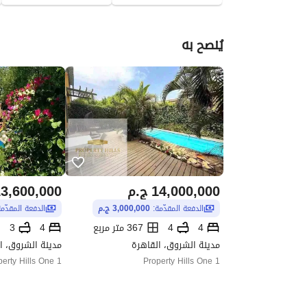
يُنصح به
14,000,000
ج.م
3,600,000
الدفعة المقدّمة:
3,000,000 ج.م
الدفعة المقدّم
4
4
367 متر مربع
4
3
مدينة الشروق، القاهرة
مدينة الشروق، ا
perty Hills One 1
Property Hills One 1