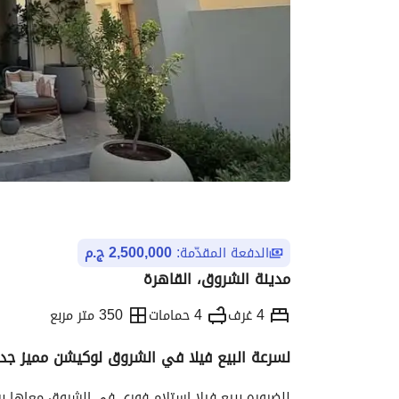
الدفعة المقدّمة:
2,500,000 ج.م
مدينة الشروق، القاهرة
4 غرف
4 حمامات
350 متر مربع
لسرعة البيع فيلا في الشروق لوكيشن مميز جدا
التفاصيل
الاتجاهات والمؤشرات
رهن عقار
للضروره ببيع فيلا استلام فوري في الشروق معاها برا