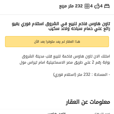
4
4
232 متر مربع
ج.م
6,815,000
التفاصيل
الاتجاهات والمؤشرات
رهن عقاري
الا
تاون هاوس فاخم للبيع في الشروق استلام فوري بفيو
رائع علي حمام سباحه ولاند سكيب
هذا العقار لم يعد متوفرا بعد الآن
امتلك الان تاون هاوس فاخمة للبيع قلب مدينة الشروق
بوابة رقم 2 علي طريق مصر الاسماعيلية امام تيراس مول
- المساحة : 232 متر (استلام فوري)
- الارض : 211 متر
السعر : 6,815,000 كاش
- طرق السداد : 28% انسبة استلام والباقي علي اقساط متساوية
معلومات عن العقار
للتواصل والمعاينه الفوريه:
عرض معلومات الاتصال