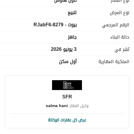
نوع العقار
تاون هاوس
نوع العرض
للبيع
الرقم المرجعي
بيوت - 8279-RJabF6
حالة البناء
جاهز
نُشِر في
3 يونيو 2026
الملكية العقارية
أول سكن
SFR
وكيل العقار:
salma hani
عرض كل عقارات الوكالة