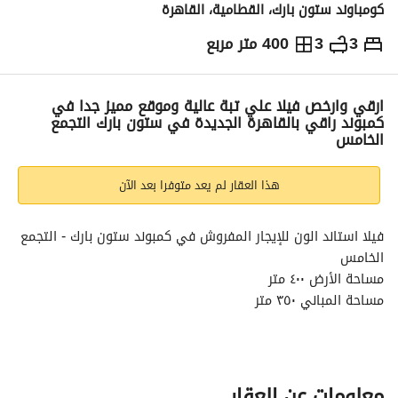
كومباوند ستون بارك، القطامية، القاهرة
3
3
400 متر مربع
ج.م
133,500
شهرياً
والمؤشرات
الاماكن القريبة
ارقي وارخص فيلا علي تبة عالية وموقع مميز جدا في
كمبوند راقي بالقاهرة الجديدة في ستون بارك التجمع
الخامس
هذا العقار لم يعد متوفرا بعد الآن
فيلا استاند الون للإيجار المفروش في كمبوند ستون بارك - التجمع 
الخامس
مساحة الأرض ٤٠٠ متر
مساحة المباني ٣٥٠ متر
ارضي - اول
٣ غرف نوم و٣ حمام
المطلوب133.500 الف
معلومات عن العقار