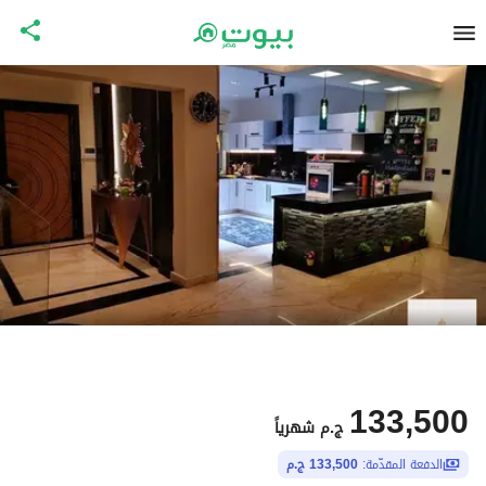
133,500
ج.م
شهرياً
الدفعة المقدّمة:
133,500 ج.م