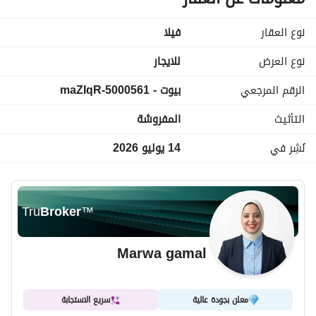
نوع العقار
فیلا
نوع العرض
للايجار
الرقم المرجعي
بيوت - 5000561-maZIqR
التأثيث
المفروشة
نُشِر في
14 يوليو 2026
Tru
Broker
™
Marwa gamal
معلن بجودة عالية
سريع الاستجابة