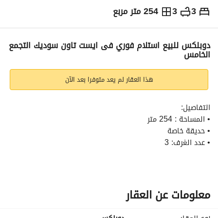
3
3
254 متر مربع
ج.م
22,500,000
التفاصيل
الاتجاهات والمؤشرات
رهن عقاري
الا
دوبلكس للبيع استلام فوري فى ايست تاون سوديك التجمع
الخامس
هذا العقار لم يعد متوفرا بعد الآن
التفاصيل:
• المساحة : 254 متر
• حديقة خاصة
• عدد الغرف: 3
• عدد الحمامات: 3
• غرفه للمربيه بحمام خاص
• التشطيب: نصف تشطيب
• استلام فوري
معلومات عن العقار
• التفاصيل الماليه: