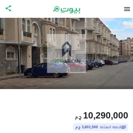
10,290,000
ج.م
الدفعة المقدّمة:
3,601,500 ج.م