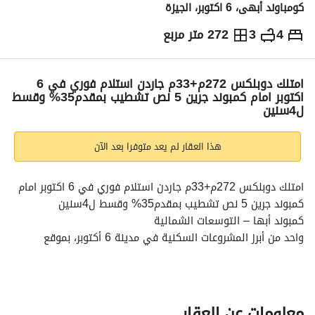
كومباوند أبهى، 6 اكتوبر، الجيزة
4
3
272 متر مربع
ج.م
10,290,000
التفاصيل
الاتجاهات والمؤشرات
رهن عقاري
الا
امتلك دوبلكس 272م+33م جاردن استلام فوري في 6
اكتوبر امام كمبوند جرين 5 نص تشطيب بمقدم35% وقسط
ل4سنين
هذا العقار لم يعد متوفرا بعد الآن
امتلك دوبلكس 272م+33م جاردن استلام فوري في 6 اكتوبر امام 
كمبوند جرين 5 نص تشطيب بمقدم35% وقسط ل4سنين
كمبوند أبها – التوسعات الشمالية
واحد من أبرز المشروعات السكنية في مدينة 6 أكتوبر، بموقع 
استراتيجي مميز في قلب التوسعات الشمالية، مباشرة أمام Green 
5، داخل مجتمع سكني قائم وعايش بنسبة إشغال وصلت لـ 70% 
مع استلامات فورية. 
الموقع
معلومات عن العقار