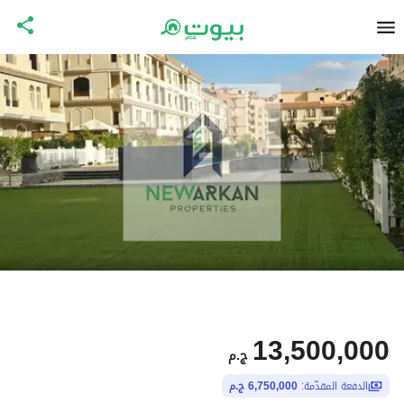
13,500,000
ج.م
الدفعة المقدّمة:
6,750,000 ج.م