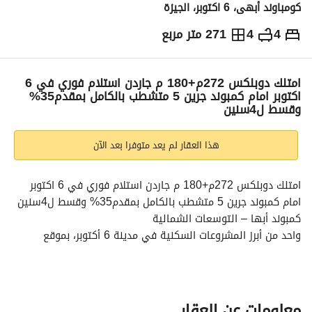
كومباوند أبهى، 6 اكتوبر، الجيزة
4
4
271 متر مربع
ج.م
13,500,000
التفاصيل
الاتجاهات والمؤشرات
رهن عقاري
الا
امتلك دوبلكس 272م+180 م جاردن استلام فوري في 6
اكتوبر امام كمبوند جرين 5 متشطب بالكامل بمقدم35%
وقسط ل4سنين
هذا العقار لم يعد متوفرا بعد الآن
امتلك دوبلكس 272م+180 م جاردن استلام فوري في 6 اكتوبر 
امام كمبوند جرين 5 متشطب بالكامل بمقدم35% وقسط ل4سنين
كمبوند أبها – التوسعات الشمالية
واحد من أبرز المشروعات السكنية في مدينة 6 أكتوبر، بموقع 
استراتيجي مميز في قلب التوسعات الشمالية، مباشرة أمام Green 
5، داخل مجتمع سكني قائم وعايش بنسبة إشغال وصلت لـ 70% 
مع استلامات فورية. 
الموقع
معلومات عن العقار