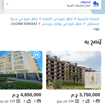
المتنزهات
تصفح المتنزهات القريبة
الصفحة الرئيسية
شقق للبيع في القاهرة
شقق للبيع في مدينة
المستقبل
شقق للبيع في مونارك ريزيدنس
5000443-jVz2AW -
بيوت
يُنصح به
3,750,000
ج.م
4,650,000
ج.م
3
2
134 متر مربع
3
2
133 متر مربع