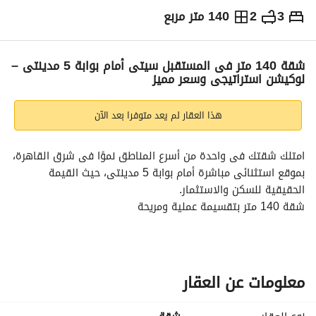
3
2
140 متر مربع
ج.م
3,990,220
والمؤشرات
الاماكن القريبة
شقة 140 متر فى المستقبل سيتى أمام بوابة 5 مدينتى –
لوكيشن استراتيجى وسعر مميز
هذا العقار لم يعد متوفرا بعد الآن
امتلك شقتك فى واحدة من أسرع المناطق نموًا فى شرق القاهرة، 
بموقع استثنائى مباشرة أمام بوابة 5 مدينتى، حيث القيمة 
الحقيقية للسكن والاستثمار. 
شقة 140 متر بتقسيمة عملية ومريحة
أمام بوابة 5 مدينتى مباشرة
داخل مجتمع سكنى راقى ومتكامل
قريب من أهم المحاور والخدمات
فرصة سكن واستثمار فى قلب المستقبل سيتى
معلومات عن العقار
لو بتدور على موقع قوى يضمن لك سهولة الوصول وقيمة عقارية 
متزايدة، فدى واحدة من أفضل الفرص المتاحة حاليًا. 