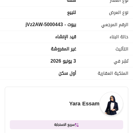
نوع العقار
شقة
وحدات المستقبل سيتى فى المواقع المميزة قدام مدينتى دايمًا 
الأكثر طلبًا والأسرع فى البيع.
نوع العرض
للبيع
الرقم المرجعي
بيوت - 5000443-jVz2AW
حالة البناء
قيد الإنشاء
التأثيث
غير المفروشة
نُشِر في
3 يونيو 2026
الملكية العقارية
أول سكن
Yara Essam
سريع الاستجابة