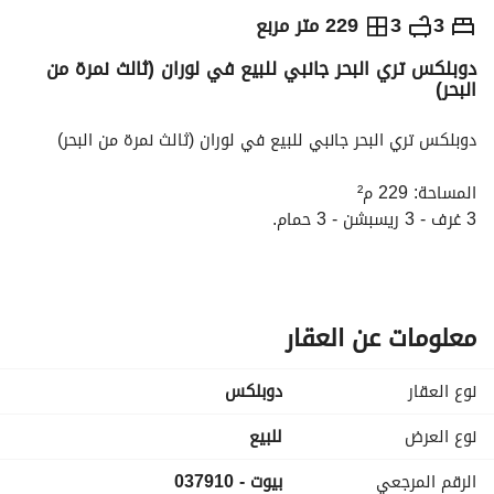
ج.م
9,500,000
3
3
229 متر مربع
دوبلكس تري البحر جانبي للبيع في لوران (ثالث نمرة من
التفاصيل
الاتجاهات والمؤشرات
رهن عقاري
الا
البحر)
دوبلكس تري البحر جانبي للبيع في لوران (ثالث نمرة من البحر)
المساحة: 229 م²
3 غرف - 3 ريسبشن - 3 حمام. 
منهم غرفة ماستر بدريسنج. 
ليفنج منفصل. 
دور مثالي. 
أسانسير. 
معلومات عن العقار
سوبر لوكس. 
كاملة العدادات. 
نوع العقار
دوبلكس
استلام فوري. 
تري البحر جانبي. 
نوع العرض
للبيع
سعر البيع : 9,500,000 ج. 
الرقم المرجعي
بيوت - 037910
كود الوحدة: 037910