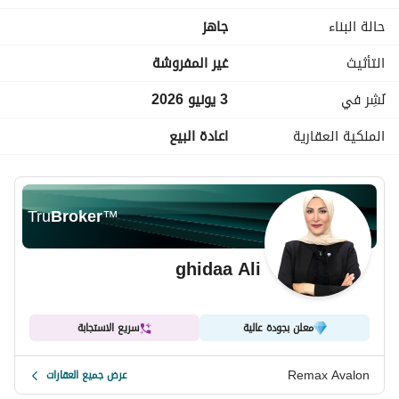
حالة البناء
جاهز
التأثيث
غير المفروشة
نُشِر في
3 يونيو 2026
الملكية العقارية
اعادة البيع
Tru
Broker
™
ghidaa Ali
معلن بجودة عالية
سريع الاستجابة
Remax Avalon
عرض جميع العقارات