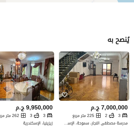
يُنصح به
7,000,000
ج.م
9,950,000
ج.م
3
2
225 متر مربع
3
3
262 متر مربع
مدرسة مصطفى النجار، سموحة، الإسكندرية
زيزينيا، الإسكندرية