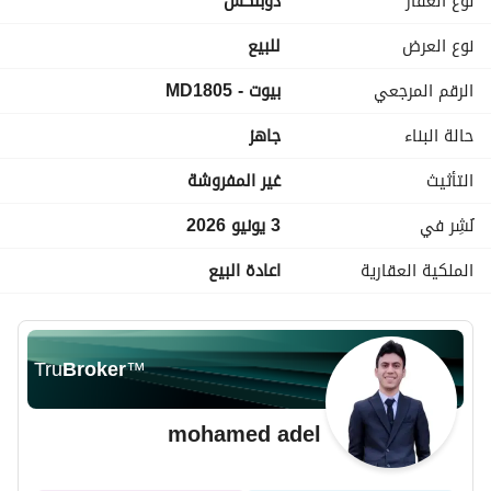
نوع العقار
دوبلكس
تراس كبير
وغرف تحتوي على حمام خاص أو دريسنج
نوع العرض
للبيع
بلكونة
الرقم المرجعي
بيوت - MD1805
الدور الثالث والرابع
حالة البناء
جاهز
السعر شامل الجراج. 
التأثيث
غير المفروشة
السعر المطلوب: 16,500,000 جنيه
نُشِر في
3 يونيو 2026
الملكية العقارية
اعادة البيع
Tru
Broker
™
mohamed adel