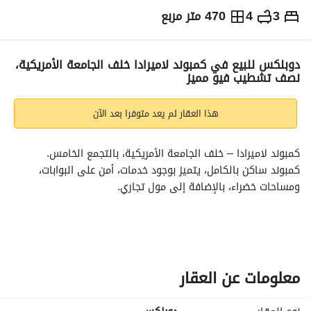
3
4
470 متر مربع
ج.م
16,500,000
التفاصيل
الاتجاهات والمؤشرات
رهن عقاري
الا
دوبلكس للبيع في كمبوند لاميرادا خلف الجامعة الأمريكية،
نصف تشطيب فيو مميز
هذا العقار لم يعد متوفرا بعد الآن
كمبوند لاميرادا – خلف الجامعة الأمريكية، بالتجمع الخامس. 
كمبوند ساكن بالكامل، يتميز بوجود خدمات، أمن على البوابات، 
ومساحات خضراء، بالإضافة إلى مول تجاري. 
شقة دوبلكس بمساحة 470 متر، تتكون من:
3 غرف نوم
4 حمامات
معلومات عن العقار
مطبخ
2 ريسبشن كبير