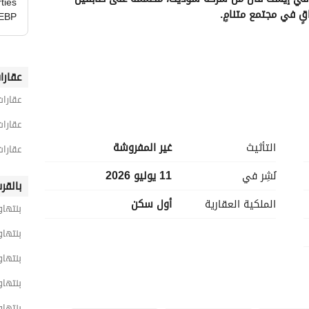
ties
ٍ في مجتمع متنامٍ. 
EBP
عقارا
عقارات
عقارات
التأثيث
غير المفروشة
عقارا
نُشِر في
11 يوليو 2026
بالقر
الملكية العقارية
أول سكن
بنتهاو
بنتهاو
بنتها
بنتها
بنتهاو