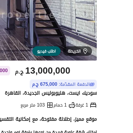
الخريطة
اطلب فيديو
13,000,000
ج.م
40,000 ج.م شهري
الدفعة المقدّمة:
675,000 ج.م
سوديك ايست، هليوبوليس الجديدة، القاهرة
1 غرفة
1 حمام
103 متر مربع
موقع مميز، إطلالة مفتوحة، مع إمكانية الت
التفاصيل
الاتجاهات والمؤشرات
الموقع وال