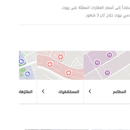
داّ إلى أسعار العقارات المعلَنَة على بيوت.
وت خلال آخر 3 شهور.
المطاعم
المستشفيات
المتنزهات