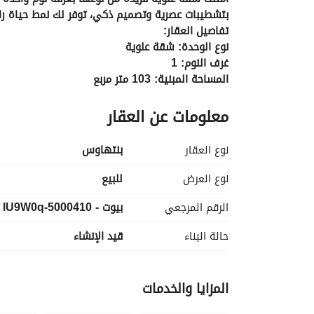
بتشطيبات عصرية وتصميم ذكي، توفر لك نمط حياة راق
تفاصيل العقار:
نوع الوحدة: شقة علوية
غرف النوم: 1
المساحة المبنية: 103 متر مربع
التصميم: طابقان
معلومات عن العقار
التشطيب: تشطيب كامل مع مكيفات هواء
خطة الدفع:
الدفعة الأولى: 675,000 جنيه مصري
نوع العقار
بنتهاوس
أقساط تصل إلى 9 سنوات
للمعاينة، اتصل على 
عرض معلومات الاتصال
نوع العرض
للبيع
الرقم المرجعي
بيوت - 5000410-lU9W0q
الميزات الرئيسية:
تصميم علوي فريد
حالة البناء
قيد الإنشاء
تشطيب كامل مع مكيفات هواء
خطة دفع مرنة
فرصة استثمارية مميزة
المزايا والخدمات
لماذا هذه الوحدة؟