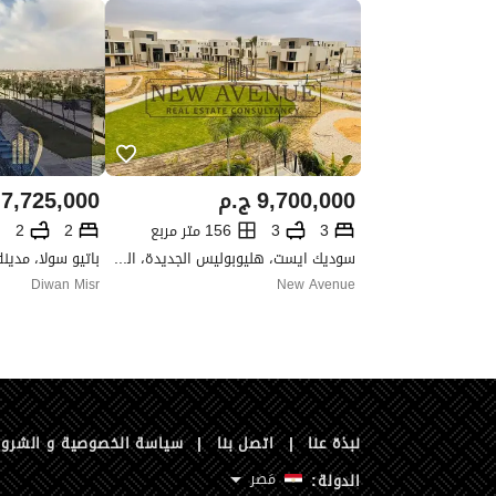
9,700,000
ج.م
7,725,000
3
3
156 متر مربع
2
2
سوديك ايست، هليوبوليس الجديدة، القاهرة
باتيو سولا، مدين
Diwan Misr
New Avenue
نبذة عنا
|
اتصل بنا
|
سياسة الخصوصية و الشرو
مَصر
الدولة: