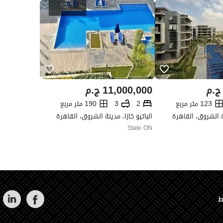
ج.م
11,000,000
ج.م
123 متر مربع
2
3
190 متر مربع
ة الشروق، القاهرة
الباتيو كازا، مدينة الشروق، القاهرة
State ON
ط