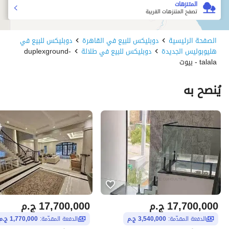
المتنزهات
تصفح المتنزهات القريبة
الصفحة الرئيسية
دوبليكس للبيع في القاهرة
دوبليكس للبيع في
هليوبوليس الجديدة
دوبليكس للبيع في طلالة
duplexground-
talala - بيوت
يُنصح به
17,700,000
ج.م
17,700,000
ج.م
الدفعة المقدّمة:
3,540,000 ج.م
الدفعة المقدّمة:
1,770,000 ج.م