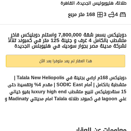
طلالة، هليوبوليس الجديدة، القاهرة
4
3
168 متر مربع
ج.م
18,300,000
والمؤشرات
الاماكن القريبة
دوبليكس بسعر شقة 7,800,000 واستلم دوبليكس فاخر
متشطب بالكامل 4 غرف و جنينة 125 متر في كمبوند تلألأ
لشركة مدينة مصر بجوار سوديك في هليوبلس الجديدة
هذا العقار لم يعد متوفرا بعد الآن
دوبليكس 168م ارضي بجنينة في Talala New Heliopolis | 
متشطبة بالكامل | أمام SODIC East | مقدم 4% وتقسيط حتى 
15 سنة
دوبليكس للبيع متشطب luxury high end بفيو خيالي 
علي lagoon في كمبوند طلاله Talala امام مدينتي Madinaty و 
سوديك ايست sodic east
مجمع سكني فاخر يوفر تجربة سكنية 
متكاملة تُجسّد معنى الحياة الراقية في قلب شرق القاهرة. 
موقع استراتيجي متميز على طريق السويس مباشرةً. التجمع 
الخامس
معلومات عن العقار