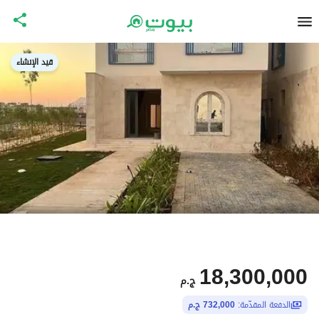
قيد الإنشاء
18,300,000
ج.م
الدفعة المقدّمة:
732,000 ج.م