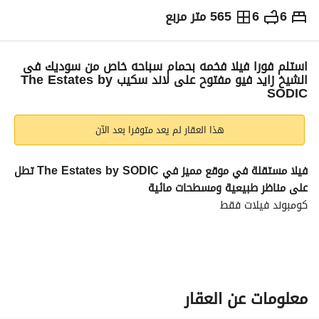
6
6
565 متر مربع
ج.م
16,000,000
التفاصيل
الاتجاهات والمؤشرات
رهن عقاري
الا
استلم فورا فيلا فخمه بحمام سباحه خاص من سوديك فى
الشيخ زايد فيو مفتوح على لاند سكيب The Estates by
SODIC
هذا العقار لم يعد متوفرا بعد الآن
فيلا مستقلة في موقع مميز في The Estates by SODIC تطل 
على مناظر طبيعية ومسطحات مائية
كومبوند فيلات فقط
مساحة :
 565 متر مربع
عدد الغرف:
 6 غرف
فى قلب الشيخ زايد الجديده بالقرب كل الطرق والمحاورالرئيسيه 
معلومات عن العقار
طريق الضبعة و محورروض الفرج وطريق القاهرة الإسكندرية 