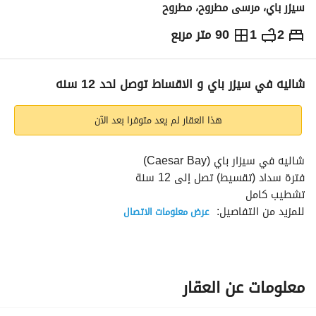
سيزر باي، مرسى مطروح، مطروح
2
1
90 متر مربع
ج.م
10,000,000
والمؤشرات
الاماكن القريبة
شاليه في سيزر باي و الاقساط توصل لحد 12 سنه
هذا العقار لم يعد متوفرا بعد الآن
شاليه في سيزار باي (Caesar Bay)
فترة سداد (تقسيط) تصل إلى 12 سنة
تشطيب كامل
للمزيد من التفاصيل: 
عرض معلومات الاتصال
----------------------
تفاصيل الشاليه:
غرفتين نوم
حمام
معلومات عن العقار
ريسبشن (صالة استقبال)
تراس (شرفة)