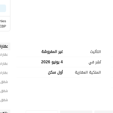
ties
EBP
عقارا
التأثيث
غير المفروشة
عقارات
فرصة رائعة لامتلاك شقة فاخرة في ميفيدا بوليفارد، بتصميم عملي، ومساحات معيشة مريحة، وموقع متميز داخل 
نُشِر في
4 يونيو 2026
عقارات
الملكية العقارية
أول سكن
التواصل معنا. 
عقارات
شقق 3 غرف نوم للبيع في القاه
ميفيدا في المربع الذهبي بالقاهرة الجديدة من إعمار مصر هو مجمع مذهل ومذهل تم إنشاؤه لتلبية جميع 
شقق 3 غرف نوم للبيع في القاهرة الجد
حقها. 
شقق 3 غرف نوم للبيع في التجمع الخ
عديد من المزايا منها: