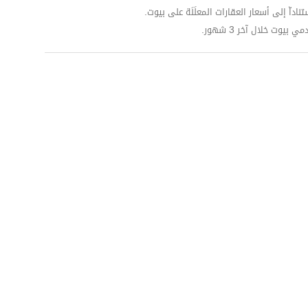
داّ إلى أسعار العقارات المعلَنَة على بيوت.
وت خلال آخر 3 شهور.