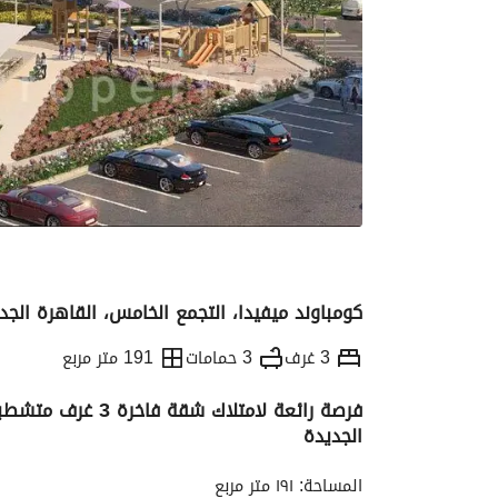
كومباوند ميفيدا، التجمع الخامس، القاهرة الجد
3 غرف
3 حمامات
191 متر مربع
فرصة رائعة لامتلاك
الجديدة
التفاصيل
الاتجاهات والمؤشرات
رهن عقار
المساحة: ١٩١ متر مربع