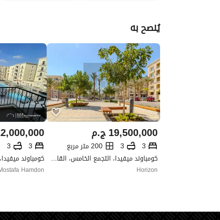
يُنصح به
19,500,000
ج.م
2,000,000
3
3
200 متر مربع
3
3
كومباوند ميفيدا، التجمع الخامس، القاهرة الجديدة، القاهرة
Mostafa Hamdon
Horizon