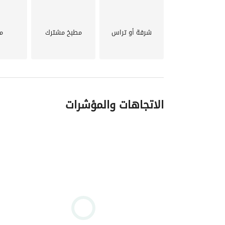
من المجمع الخاص بك. 
شرفة أو تراس
مطبخ مشترك
م
الوصول إلى مرافق تعليمية عالمية المستوى. 
عيش حياة خضراء صحية بفضل المساحات الخضراء الشا
الاستمتاع ببيئة هادئة وهادئة. 
الاتجاهات والمؤشرات
العيش في مجتمع نابض بالحياة في وسط المدينة حتى 
وجود مجموعة واسعة من خيارات التسوق في منطقة 
#Lotfy