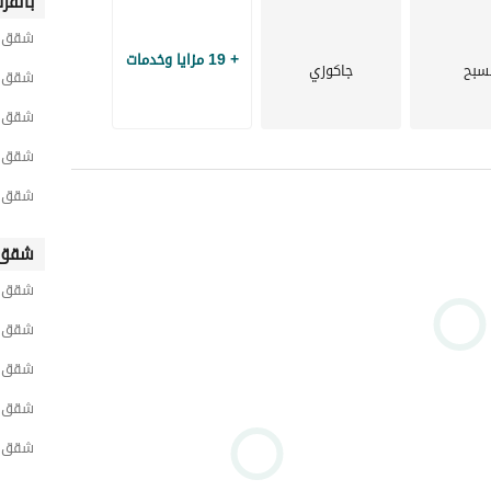
بالقر
العيش في مجتمع مسور شامل متكامل مع جميع احتياجاتك تحت سقف واحد مما يعفي عليك الحاجة إلى الخروج 
شقق ل
+ 19 مزايا وخدمات
سبح
جاكوزي
شقق لل
شقق لل
سعة والحلول المستدامة. 
شقق لل
شقق ل
الآن ، بعيدا عن الزحام والصخب. 
شقق 
شقق ل
التسوق الضخمة. 
شقق ل
شقق ل
شقق ل
شقق ل