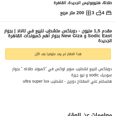
طلالة، هليوبوليس الجديدة، القاهرة
4
3
200 متر مربع
ج.م
6,800,000
والمؤشرات
الاماكن القريبة
مقدم 1,5 مليون - دوبلكس متشطب للبيع في تالالا | بجوار
Sodic East و New Giza بجوار أهم كمبوندات القاهرة
الجديدة
هذا العقار لم يعد متوفرا بعد الآن
دوبلكس للبيع تشطيب سوبر لوكس في "كمبوند طلاله " بجوار 
سوديك sodic و نيو جيزة
هتستلم علي المفتاح دورين - تشطيب ultra super lux
- 4 غرف نوم ( غرفه ماستر بدريسنج )
- 3 حمام - مطبخ اميركان
- ريسبشن 3 قطع
- تراس مفتوح علي اكبر فيو جرين ايريا
معلومات عن العقار