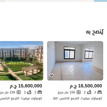
يُنصح به
16,500,000
ج.م
15,600,000
ج.م
2
2
156 متر مربع
2
2
156 متر مربع
كومباوند ميفيدا، التجمع الخامس، القاهرة الجديدة، القاهرة