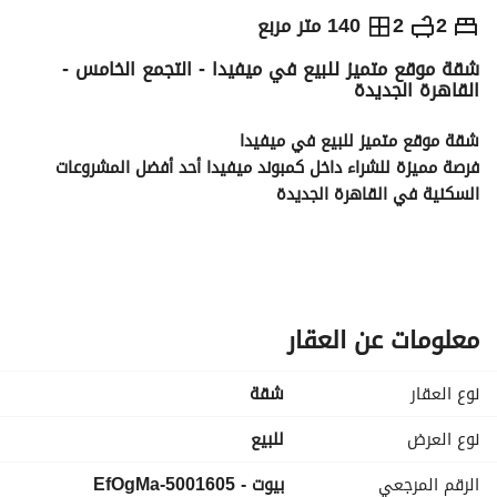
ج.م
16,000,000
2
2
140 متر مربع
شقة موقع متميز للبيع في ميفيدا - التجمع الخامس -
التفاصيل
الاتجاهات والمؤشرات
رهن عقاري
الا
القاهرة الجديدة
شقة موقع متميز للبيع في ميفيدا
فرصة مميزة للشراء داخل كمبوند ميفيدا أحد أفضل المشروعات 
السكنية في القاهرة الجديدة
المساحة 140 متر مربع
2 غرف نوم
2 حمام
وحدة فارغة
معلومات عن العقار
تصميم عملي ومساحات مريحة
موقع مميز قريب من الخدمات والمناطق الحيوية داخل الكمبوند
نوع العقار
شقة
مناسبة للسكن أو الاستثمار
سعر البيع 16,000,000 جنيه
نوع العرض
للبيع
الرقم المرجعي
بيوت - 5001605-EfOgMa
لمزيد من المعلومات يرجى الاتصال