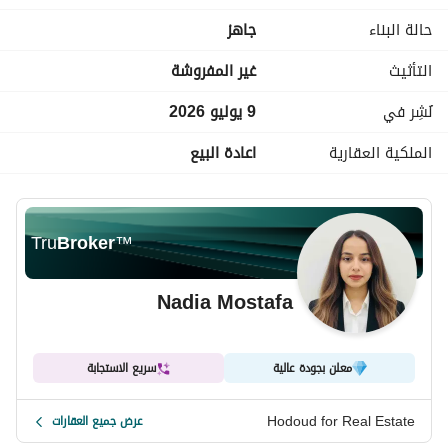
نادية مصطفى
حالة البناء
جاهز
عرض معلومات الاتصال
--------------------------------
التأثيث
غير المفروشة
نُشِر في
9 يوليو 2026
الملكية العقارية
اعادة البيع
Tru
Broker
™
Nadia Mostafa
معلن بجودة عالية
سريع الاستجابة
Hodoud for Real Estate
عرض جميع العقارات