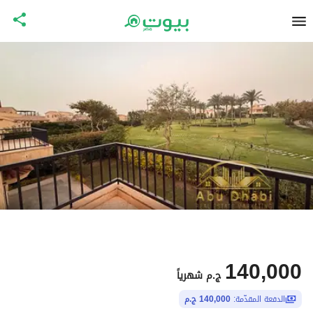
140,000
ج.م
شهرياً
الدفعة المقدّمة:
140,000 ج.م