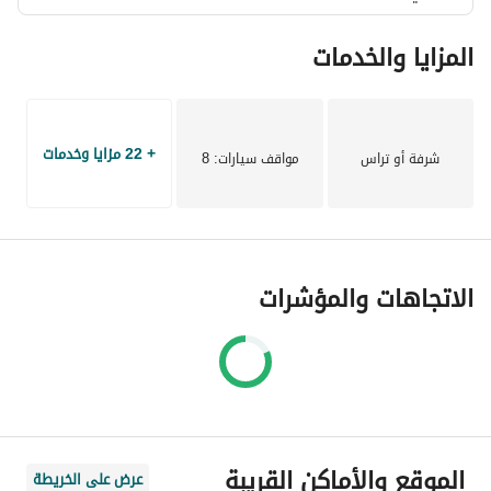
عرض معلومات الاتصال
IBRAHIM Hassan
المزايا والخدمات
شركة أبو ظبي للاستثمار والتسويق العقاري
East Hub Madinaty – B15 – F157 عرض أقل
+ 22 مزايا وخدمات
شرفة أو تراس
مواقف سيارات
: 8
الاتجاهات والمؤشرات
الموقع والأماكن القريبة
عرض على الخريطة