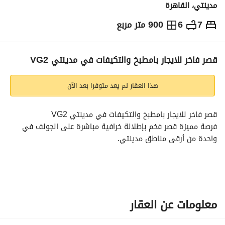
مدينتي، القاهرة
7
6
900 متر مربع
ج.م
140,000
شهرياً
والمؤشرات
الاماكن القريبة
قصر فاخر للايجار بامطبخ والتكيفات في مدينتي VG2
هذا العقار لم يعد متوفرا بعد الآن
قصر فاخر للايجار بامطبخ والتكيفات في مدينتي VG2
فرصة مميزة قصر فخم بإطلالة خرافية مباشرة على الجولف في 
واحدة من أرقى مناطق مدينتي. 
مواصفات القصر:
• أ – تشطيب الترا سوبر لوكس
شامل المطبخ والتكيقات
• موقع مميز جدًا (Prime Location)
معلومات عن العقار
• مساحة الأرض: 900 م²
• مساحة المباني: 630 م²