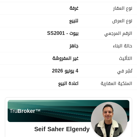
• ⁠تشطيب الترا سوبر لوكس
نوع العقار
غرفة
• ⁠دقائق من كمبوند ميڤيدا
• ⁠وامام كمبوند شركه PRE وخطوات من نجمه هيليوبوليس
نوع العرض
للبيع
• ⁠السعر 2,250,000
الرقم المرجعي
بيوت - SS2001
• ⁠اقساط علي 6 شهور
• ⁠50% مقدم والمتبقي علي 6 شهور
حالة البناء
جاهز
• ⁠خصم في حالة الدفع كاش
• ⁠الأستلام في خلال 3 شهور
التأثيث
غير المفروشة
نُشِر في
4 يونيو 2026
الملكية العقارية
اعادة البيع
Tru
Broker
™
Seif Saher Elgendy