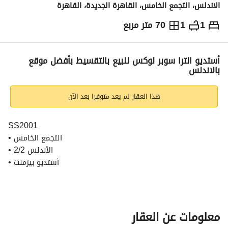
الاندلس، التجمع الخامس، القاهرة الجديدة، القاهرة
1
1
70 متر مربع
ج.م
2,250,000
التفاصيل
الاتجاهات والمؤشرات
رهن عقاري
الا
أستديو الترا سوبر لوكس للبيع بالتقسيط بأفضل موقع
بالاندلس
هذا العقار لم يعد متوفرا بعد الآن
SS2001
• التجمع الخامس
• ⁠الأندلس 2/2
• ⁠أستديو بيزمنت
• ⁠مدخل خاص
• ⁠مساحة 70 متر
• ⁠جاردن 30 متر
• ⁠1 غرفة
معلومات عن العقار
• ⁠1 حمام