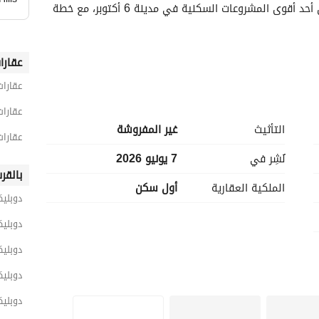
فرصة استثنائية لامتلاك دوبلكس بمساحة كبيرة داخل أحد أقوى المشروعات السكنية في مدينة 6 أكتوبر، مع خطة 
عقارا
عقارات
عقارات س
التأثيث
غير المفروشة
عقارات
نُشِر في
7 يونيو 2026
بالقر
الملكية العقارية
أول سكن
دوبلي
أسلوب الحياة المتكامل. 
دوبليك
دوبليك
دوبليك
دوبليك