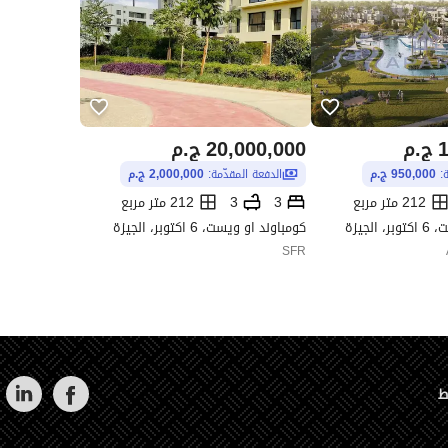
1
ج.م
20,000,000
ج.م
ة:
950,000 ج.م
الدفعة المقدّمة:
2,000,000 ج.م
212 متر مربع
3
3
212 متر مربع
لجيزة
كومباوند او ويست، 6 اكتوبر، الجيزة
SFR
ط