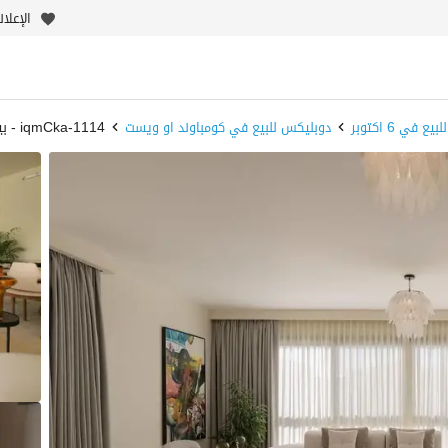
الإعلا
 في 6 اكتوبر
دوبليكس للبيع في كومباوند او ويست
1114-iqmCka - بيوت