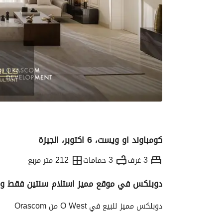
كومباوند او ويست، 6 اكتوبر، الجيزة
3 غرف
3 حمامات
212 متر مربع
دوبلكس في موقع مميز استلام سنتين فقط و ب اق
التفاصيل
الاتجاهات والمؤشرات
الموقع وال
دوبلكس مميز للبيع في O West من Orascom