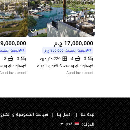
17,000,000
ج.م
9,000,000
الدفعة المقدّمة:
850,000 ج.م
الدفعة المقدّم
3
4
220 متر مربع
3
3
كومباوند او ويست، 6 اكتوبر، الجيزة
كومباوند او ويست، 6 اكتوبر، ا
Apart Investment
Apart Investment
نبذة عنا
|
اتصل بنا
|
سياسة الخصوصية و الشرو
مَصر
الدولة: