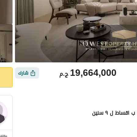
19,664,000
ج.م
شارك
ساط ل ٩ سنين
أماكن القريبة
ills