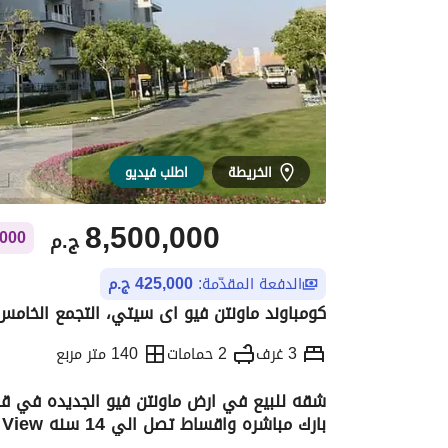
الخريطة
اطلب فيديو
8,500,000
ج.م
110,000 ج.م ش
الدفعة المقدّمة:
425,000 ج.م
كومباوند ماونتن فيو اى سيتي، التجمع الخامس،
3 غرف
2 حمامات
140 متر مربع
شقه للبيع في ارض ماونتن فيو الجديده في قل
بارك مباشره واقساط تصل الي 14 سنه Creek View - Mountain View
التفاصيل
الاتجاهات والمؤشرات
الموقع وال