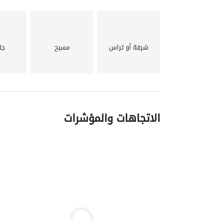
- ريسيبشن كبير. 
- مطبخ . 
شرفة أو تراس
مسبح
جا
_______________________________
** الخدمات والمميزات :
• مساحات خضراء ولاند اسكيب تضم 80% من مساحة الكمبوند . 
الاتجاهات والمؤشرات
• توفير فريق أمن وحراسة على مدار 24 ساعة لتأمين الكمبوند. 
• جراجات مخصصة للسيارات. 
• مواقف سيارات تتعدد أماكن وقوف السيارات بالكمبو