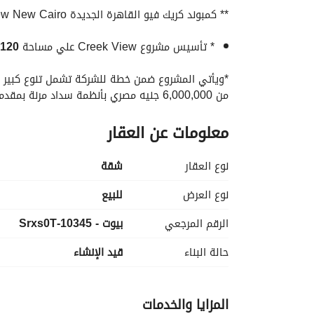
** كمبوند كريك فيو القاهرة الجديدة Creek View New Cairo. 
* تأسيس مشروع Creek View علي مساحة 
120 فدان
من 6,000,000 جنيه مصري بأنظمة سداد مرنة بمقدم 5% وتعاقد يصل الي 14 سنه
معلومات عن العقار
دقيقة. 
يقع كمبوند كريك فيو بالقرب من كمبوند هايد بارك
نوع العقار
شقة
نوع العرض
للبيع
** مواصفات الوحده :
الرقم المرجعي
بيوت - 10345-Srxs0T
- مساحه المبني : 140 متر
حالة البناء
قيد الإنشاء
- 3 غرف نوم . 
المزايا والخدمات
- 2 حمام . 