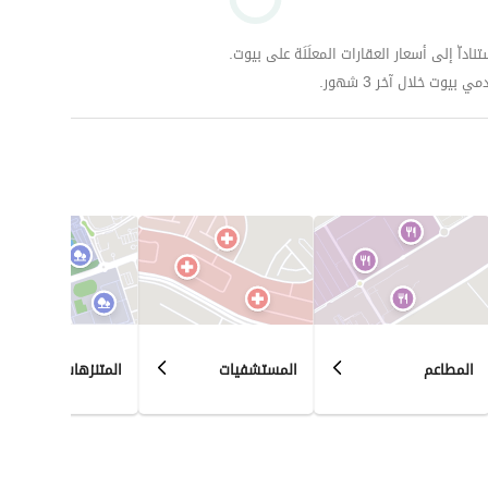
ت طلة متميزة . 
داّ إلى أسعار العقارات المعلَنَة على بيوت.
وت خلال آخر 3 شهور.
مخصصة لممارسة رياضة المشي . 
نتجع صحي . 
ني مدرب من شركات متخصصة لعمل صيانة دورية . 
المطاعم
المستشفيات
المتنزهات