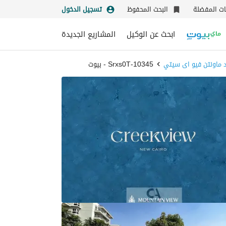
نات المفضلة
البحث المحفوظ
تسجيل الدخول
ابحث عن الوكيل
المشاريع الجديدة
 ماونتن فيو اى سيتي
10345-Srxs0T - بيوت