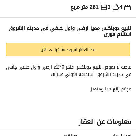
4
3
261 متر مربع
ج.م
3,600,000
التفاصيل
الاتجاهات والمؤشرات
رهن عقاري
الا
للبيع دوبلكس مميز ارضي واول خلفي في مدينه الشروق
استلام فورى
هذا العقار لم يعد متوفرا بعد الآن
فرصه لا تعوض للبيع دوبلكس فاخر 270م ارضي واول خلفي جانبي 
في مدينه الشروق المنطقه الاولي عمارات
موقع رائع جدا ومتميز
خطوات من طريق الحريه
وبالقرب من نادي جرين هليز
معلومات عن العقار