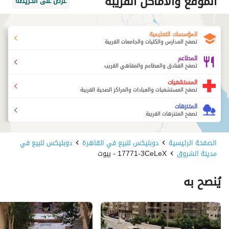
الموقع والأماكن القريبة
عرض على الخريطة
المؤسسات التعليمية
تصفح المدارس والكليات والجامعات القريبة
المطاعم
تصفح الفنادق والمطاعم والمقاهي القريب
المستشفيات
تصفح المستشفيات والعيادات والمراكز الصحية القريبة
المتنزهات
تصفح المتنزهات القريبة
الصفحة الرئيسية
دوبليكس للبيع في القاهرة
دوبليكس للبيع في
مدينة الشروق
17771-3CeLeX - بيوت
يُنصح به