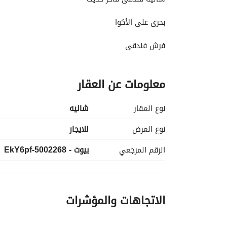
بحرى على الأكوا
فرش فندقى
عدد ٢ غرفة وريسبش وحمام
معلومات عن العقار
مكيف بالكامل عدد ٣ تكييفات كارير
نوع العقار
شاليه
خدمة فندقية
نوع العرض
للايجار
عدد ٣ سرير وركنه تفتح سرير
الرقم المرجعي
بيوت - 5002268-EkY6pf
Sound system
اسعار اول شهر يوليو 2800
اسعار شهر أغسطس 3000
الاتجاهات والمؤشرات
هذه الأسعار لاتشمل الويك اند
Wi - fi