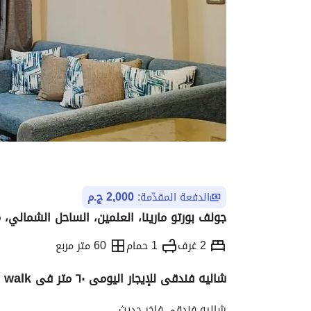
الدفعة المقدّمة:
2,000 ج.م
جولف بورتو مارينا، العلمين، الساحل الشمالي،
2 غرف
1 حمام
60 متر مربع
شاليه فندقى للإيجار اليومى ٦٠ متر فى Porto walk فى بورتو جولف مارينا بالساحل الشمالى
التفاصيل
الاتجاهات والمؤشرات
الموقع وال
شاليه فندقى فاخر حديث