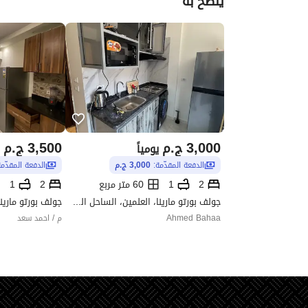
يُنصح به
3,000
ج.م
3,500
ج.م
يومياً
الدفعة المقدّمة:
3,000 ج.م
الدفعة المقدّم
2
1
60 متر مربع
2
1
جولف بورتو مارينا، العلمين، الساحل الشمالي، مطروح
Ahmed Bahaa
م / احمد سعد