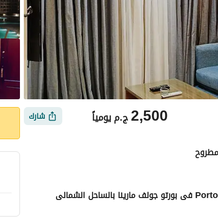
2,500
ج.م
يومياً
شارك
 مطروح
أماكن القريبة