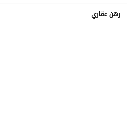
لزيارة وحدتنا المميزه تواصل معانا الان لحجز موعد معاينة
رهن عقاري
Chances Real Estate شريكك لتحقيق افضل اختياراتك العقارية