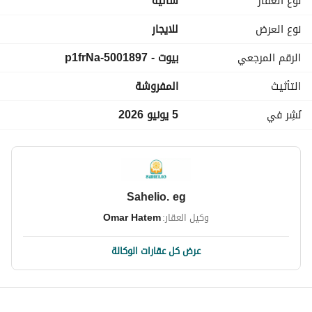
نوع العقار
شاليه
قريب جدآ من البحر و من كل الخدمات
نوع العرض
للايجار
الرقم المرجعي
بيوت - 5001897-p1frNa
أسعار خاصة للفترات الطويلة
التأثيث
المفروشة
السعر غير شامل رسوم الأبليكيشن
نُشِر في
5 يونيو 2026
هاسيندا وايت
Sahelio. eg
وكيل العقار:
Omar Hatem
عرض كل عقارات الوكالة