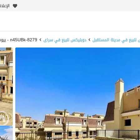
الإعلا
 للبيع في مدينة المستقبل
دوبليكس للبيع في سراى
8279-n45UBk - بيوت