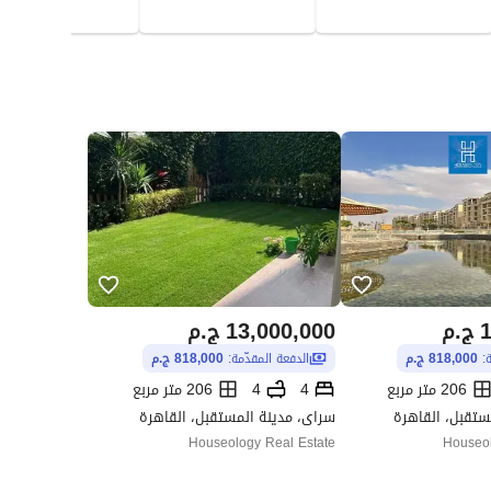
1
ج.م
13,000,000
ج.م
ة:
818,000 ج.م
الدفعة المقدّمة:
818,000 ج.م
206 متر مربع
4
4
206 متر مربع
ستقبل، القاهرة
سراى، مدينة المستقبل، القاهرة
Houseology Real Estate
Houseol