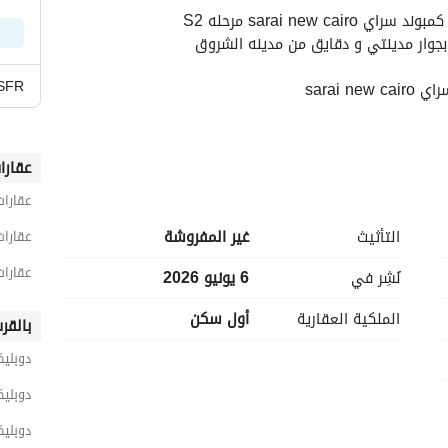
SFR
اصيل
عقارا
عقارات
التأثيث
غير المفروشة
عقارات
عقارا
نُشِر في
6 يونيو 2026
الملكية العقارية
أول سكن
بالقر
دوبليك
دوبلي
دوبليك