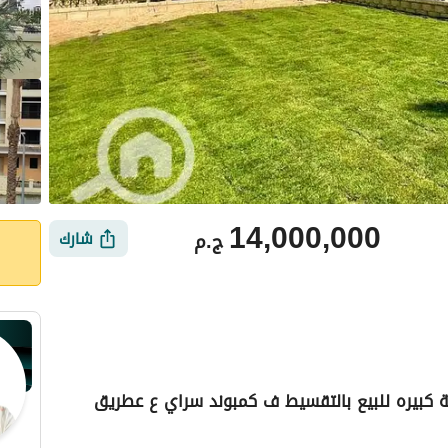
14,000,000
ج.م
شارك
 دوبلكس مساحته 212م+ حديقة كبيره للبيع بالتقسيط ف كمبوند سراي ع عطريق
ي
الموقع والأماكن القريبة