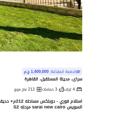
الدفعة المقدّمة:
1,400,000 ج.م
سراى، مدينة المستقبل، القاهرة
4 غرف
3 حمامات
212 متر مربع
استلام فوري -
السويس sarai new cairo مرحله S2
التفاصيل
الاتجاهات والمؤشرات
رهن عقار