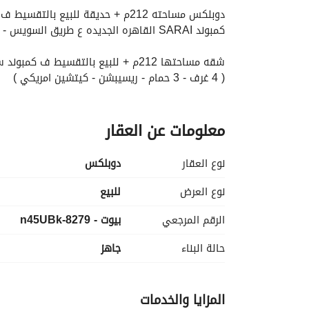
دوبلكس مساحته 212م + حديقة للبيع بالتقسيط ف كمبوند سراي sarai new cairo مرحله S2
كمبوند SARAI القاهره الجديده ع طريق السويس - بجوار مدينتي و دقايق من مدينه الشروق
شقه مساحتها 212م + للبيع بالتقسيط ف كمبوند سراي sarai new cairo
( 4 غرف - 3 حمام - ريسيبشن - كيتشين امريكي )
للاستفسار ابعت رقم الموبيل ف مسدج و هبعتلك تف
معلومات عن العقار
او كلمني ع 
 واتساب
عرض معلومات الاتصال
نوع العقار
دوبلكس
نوع العرض
للبيع
الرقم المرجعي
بيوت - 8279-n45UBk
حالة البناء
جاهز
المزايا والخدمات