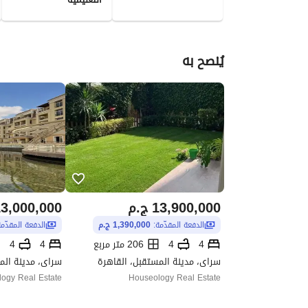
يُنصح به
13,900,000
ج.م
3,000,000
الدفعة المقدّمة:
1,390,000 ج.م
الدفعة المقدّم
4
4
206 متر مربع
4
4
سراى، مدينة المستقبل، القاهرة
سراى، مدينة الم
ogy Real Estate
Houseology Real Estate