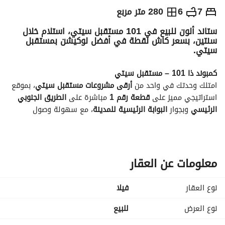
ج.م
20,720,000
7
6
280 متر مربع
ستاند ألون للبيع في 101 مستقبل سيتي، استلام خلال
والمؤشرات
الاماكن القريبة
سنتين، بسعر كاش لقطة في أفضل لوكيشن بمستقبل
سيتي.
كمبوند ذا 101 – مستقبل سيتي
امتلك وحدتك في واحد من 
أرقى مشروعات مستقبل سيتي
، بموقع 
استراتيجي مميز على 
قطعة رقم 1
 مباشرة على 
الطريق الجنوبي 
الرئيسي
 وبجوار 
البوابة الرئيسية للمدينة
، مع سهولة وصول 
مباشرة إلى 
القاهرة الجديدة والعاصمة الإدارية الجديدة
. 
موقع استثنائي
بالقرب من أرقى المشروعات السكنية داخل مستقبل سيتي. 
تفاصيل المشروع
معلومات عن العقار
• المساحة الإجمالية: 
101 فدان
• نسبة المباني: 
17% فقط
نوع العقار
فیلا
• 
83% مساحات خضراء وبحيرات ومساحات مفتوحة
خدمات متكاملة
نوع العرض
للبيع
3 مداخل رئيسية