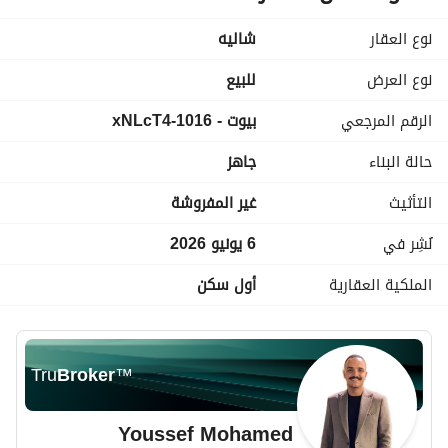
full privacy - open view 
نوع العقار
شاليه
للتواصل و المعاينه : 
 + whatsapp 
عرض معلومات الاتصال
نوع العرض
للبيع
الرقم المرجعي
بيوت - 1016-xNLcT4
حالة البناء
جاهز
التأثيث
غير المفروشة
نُشِر في
6 يونيو 2026
الملكية العقارية
أول سكن
Tru
Broker
™
Youssef Mohamed