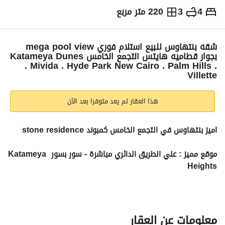
4
3
220 متر مربع
ج.م
11,700,000
التفاصيل
الاتجاهات والمؤشرات
رهن عقاري
الا
شقه بنتهاوس للبيع استلام فوري mega pool view
بجوار قطاميه هايتس التجمع الخامس Katameya Dunes
. Mivida . Hyde Park New Cairo . Palm Hills .
Villette
هذا العقار لم يعد متوفرا بعد الآن
اميز بنتهاوس في التجمع الخامس كمبوند stone residence 
موقع مميز : علي الطريق الدائري مباشرة - سور بسور Katameya 
Heights
مساحه : 220 م full privacy 
تتقسم الي : 4 غرف + 3 حمام + ريسبشن علي فيو خاص pool 
view 
معلومات عن العقار