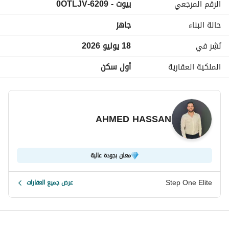
الرقم المرجعي
بيوت - 6209-0OTLJV
مشروعات شركة مدينة مصر للتطوير العقاري، إنه واحد من أكثر 
المشروعات السكنية تميزًا في قلب مدينة القاهرة الجديدة، حيث 
حالة البناء
جاهز
تجد كُل احتياجاتك نظرًا إلى أنه يتصل بشكل مُباشر بكل ما ترغب به 
من طرق رئيسية تسهل عليك التنقل منه وإليه، إلى مناطق خدمية 
نُشِر في
18 يوليو 2026
رئيسية توفر مختلف متطلباتك اليومية، مرحبًا بك في مشروع 
سكني مُتعدد الاستخدامات.
الملكية العقارية
أول سكن
AHMED HASSAN
معلن بجودة عالية
Step One Elite
عرض جميع العقارات