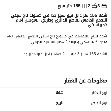
ج.م
8,000,000
3
2
155 متر مربع
شقة 155 متر دابل فيو مميز جدا في كمبوند تاج سيتي
التفاصيل
الاتجاهات والمؤشرات
رهن عقاري
الا
التجمع الخامس تقاطع الدائري وطريق السويس امام
كمبينسكي
شقة للبيع بالتقسيط في كمبونج تاج سيتي التجمع الخامس امام 
فندق كمبينسكي و بوابه 2 مطار القاهرة الدولي
الشقة 155 متر ( 3 غرف _ 2 حمام ) ادبل فيو مميز جدا
بمقدم 1.6 مليون وتقسيط الباقي علي 12 سنه بدون فوائد
او كاش بخصم 50 % 8. مليون
معلومات عن العقار
للتواصل واتساب او موبايل : 
عرض معلومات الاتصال
نوع العقار
شقة
نوع العرض
للبيع
كمبوند تاج سيتي التجمع الخامس Taj City New Cairo، أحد أهم 